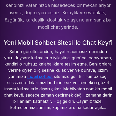
kendinizi vatanınızda hissedecek bir mekan arıyor
iseniz, doğru yerdesiniz. Kolaylık ve estetiklik,
özgürlük, kardeşlik, dostluk ve aşk ne ararsanız bu
mobil chat yerinde.
Yeni Mobil Sohbet Sitesi ile Chat Keyfi
Şehrin gürültüsünden, hayatın acımasız ritminden
yorulduysan; kelimelerin iyileştirici gücüne inanıyorsan,
kendini o ruhsuz kalabalıklara teslim etme. Beni onlara
verme diyen o iç sesine kulak ver ve buraya, bizim
yanımıza
mobil sohbet
sitemize gel. Bir rumuz seç,
sessizce odalarımızdan birine sız ve içindeki o güzel
insanı kelimelerle dışarı çıkar. Mobilvatan.com’da mobil
chat keyfi, sadece zaman geçirmek değil; zamana derin
bir anlam katmaktır. Hoş geldin. Çayımız taze,
kelimelerimiz samimi, kapımız ardına kadar açık...