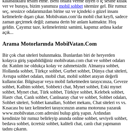
kalabalıklara teslim etme. Beni onlara verme diyen o iç sesine kulak
ver ve buraya, bizim yanımıza
mobil sohbet
sitemize gel. Bir rumuz
seç, sessizce odalarımızdan birine sız ve içindeki o güzel insanı
kelimelerle dışarı çıkar. Mobilvatan.com’da mobil chat keyfi, sadece
zaman geçirmek değil; zamana derin bir anlam katmaktır. Hoş
geldin. Çayımız taze, kelimelerimiz samimi, kapımız ardına kadar
açık...
Arama Motorlarında MobilVatan.Com
Bir çok chat siteleri bulunmakta. Bunlardan biri de heryerden
kolayca giriş yapabildiğiniz mobilvatan.com chat ve sohbet odaları
dır. Katılım ise oldukça kolay ve zahmetsizdir. Almanya sohbet,
Hollanda sohbet, Türkçe sohbet, Gurbet sohbet, Dünya chat siteleri,
Avrupa sohbet odaları, mobil chat, mobil sohbet arayan değerli
kullanıcılar. Bilgisayar veya mobil farketmeden tarayıcınıza, Geveze
sohbet, Kalbim sohbet, Sohbetci chat, Mynet sohbet, Eski mynet
sohbet, Mynet chat, Türk sohbet, Türkiye sohbet, Kelebek sohbet,
Hastv chat, Canlı sohbet, Canlısaray chat ve sohbet, Sohbet odaları,
Sohbet siteleri, Sohbet kanalları, Sohbet mekanı, Chat siteleri vs vs.
Kısacası bu tarz kelimeleri tarayıcınızın arama motoruna yazarak
www.mobilvatan.com adresini bulup giriş yapın. Ardından
kendinize bir rumuz belirleyip anında online sohbet, seviyeli sohbet,
bedava sohbet, ücretsiz sohbet, kaliteli chat, canlı chat yapmanın
tadını çıkarın.