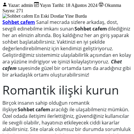
Yazar: admin
Yayın Tarihi: 18 Ağustos 2024
Okunma
Sayısı: 271
Sohbet cafem
Sanal mecrada sizlere arkadaş, dost,
sevgili edinebilme
imkanı
sunan
Sohbet
cafem
dilediğiniz
her an elinizin altında. Boş kaldığınız her an giriş yaparak
sohbet başlatabilirsiniz. Vaktinizi en iyi şekilde
değerlendirebilmeniz için kendimizi geliştiriyoruz.
Geliştirdiğimiz sistemimiz ulaşılabilirlik açısından en kolay
ara yüzüne
indrigiyor
ve işinizi kolaylaştırıyoruz.
Chat
cafem
sayesinde güzel bir ortamda tam da aradığınız gibi
bir arkadaşlık ortamı oluşturabilirsiniz!
Romantik ilişki kurun
Birçok insanın sahip olduğun romantik
ilişkiye
Sohbet
cafem
aracılığı ile ulaşabilmeniz mümkün.
Özel odada iletişimi ilerlettiğiniz, güvendiğiniz kullanıcılar
ile sevgili olabilir, hayatınızı etkileyecek ciddi kararlar
alabilirsiniz. Site olarak olumsuz bir durumda sorumluluk