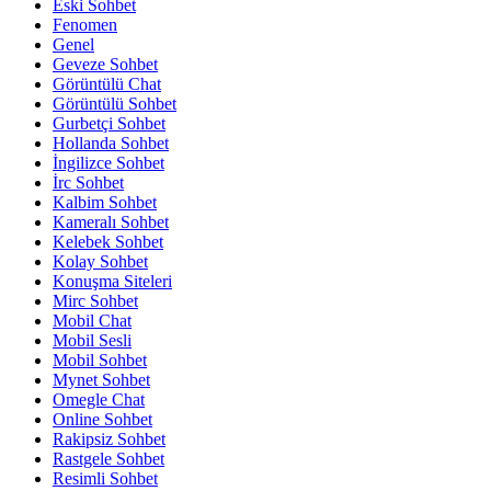
Eski Sohbet
Fenomen
Genel
Geveze Sohbet
Görüntülü Chat
Görüntülü Sohbet
Gurbetçi Sohbet
Hollanda Sohbet
İngilizce Sohbet
İrc Sohbet
Kalbim Sohbet
Kameralı Sohbet
Kelebek Sohbet
Kolay Sohbet
Konuşma Siteleri
Mirc Sohbet
Mobil Chat
Mobil Sesli
Mobil Sohbet
Mynet Sohbet
Omegle Chat
Online Sohbet
Rakipsiz Sohbet
Rastgele Sohbet
Resimli Sohbet