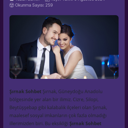
Okunma Sayısı: 259
Şırnak Sohbet
Şırnak, Güneydoğu Anadolu
bölgesinde yer alan bir ilimiz. Cizre, Silopi,
Beytüşşebap gibi kalabalık ilçeleri olan Şırnak,
maalesef sosyal
imkanların
çok fazla olmadığı
illerimizden biri. Bu eksikliği
Şırnak Sohbet