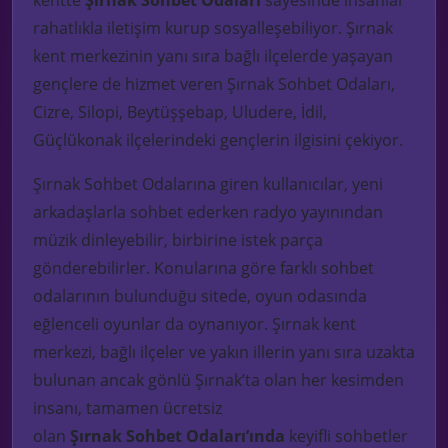
rahatlıkla iletişim kurup sosyalleşebiliyor. Şırnak
kent merkezinin yanı sıra bağlı ilçelerde yaşayan
gençlere de hizmet veren Şırnak Sohbet Odaları,
Cizre, Silopi, Beytüşşebap, Uludere, İdil,
Güçlükonak ilçelerindeki gençlerin ilgisini çekiyor.
Şırnak Sohbet Odalarına giren kullanıcılar, yeni
arkadaşlarla sohbet ederken radyo yayınından
müzik dinleyebilir, birbirine istek parça
gönderebilirler. Konularına göre farklı sohbet
odalarının bulunduğu sitede, oyun odasında
eğlenceli oyunlar da oynanıyor.
Şırnak kent
merkezi, bağlı ilçeler ve yakın illerin yanı sıra uzakta
bulunan ancak gönlü Şırnak’ta olan her kesimden
insanı, tamamen ücretsiz
olan
Şırnak
S
ohbet
O
daları
’ında
keyifli sohbetler