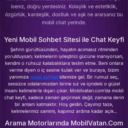
iseniz, doğru yerdesiniz. Kolaylık ve estetiklik,
özgürlük, kardeşlik, dostluk ve aşk ne ararsanız bu
mobil chat yerinde.
Yeni Mobil Sohbet Sitesi ile Chat Keyfi
Şehrin gürültüsünden, hayatın acımasız ritminden
yorulduysan; kelimelerin iyileştirici gücüne inanıyorsan,
kendini o ruhsuz kalabalıklara teslim etme. Beni onlara
verme diyen o iç sesine kulak ver ve buraya, bizim
yanımıza
mobil sohbet
sitemize gel. Bir rumuz seç,
sessizce odalarımızdan birine sız ve içindeki o güzel
insanı kelimelerle dışarı çıkar. Mobilvatan.com’da mobil
chat keyfi, sadece zaman geçirmek değil; zamana derin
bir anlam katmaktır. Hoş geldin. Çayımız taze,
kelimelerimiz samimi, kapımız ardına kadar açık...
Arama Motorlarında MobilVatan.Com