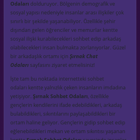
Odaları
dolduruyor. Bölgenin demografik ve
sosyal yapısı nedeniyle insanlar arası ilişkiler çok
sınırlı bir şekilde yaşanabiliyor. Özellikle şehir
dışından gelen öğrenciler ve memurlar kentte
sosyal ilişki kurabilecekleri sohbet edip arkadaş
olabilecekleri insan bulmakta zorlanıyorlar.
Güzel
bir arkadaşlık ortamı için
Şırnak Chat
Odaları
sayfasını ziyaret etmelisiniz!
İşte tam bu noktada internetteki
sohbet
odaları
kentte yalnızlık çeken insanların imdadına
yetişiyor.
Şırnak
S
ohbet
O
daları
, özellikle
gençlerin kendilerini ifade edebildikleri, arkadaş
bulabildikleri, sıkıntılarını paylaşabildikleri bir
ortam haline geliyor. Gençlerin gidip sohbet
edip
eğlenebildikleri
mekan
ve ortam sıkıntısı yaşanan
kentte
Şırnak Sohbet Odaları
sayesinde
insanlar