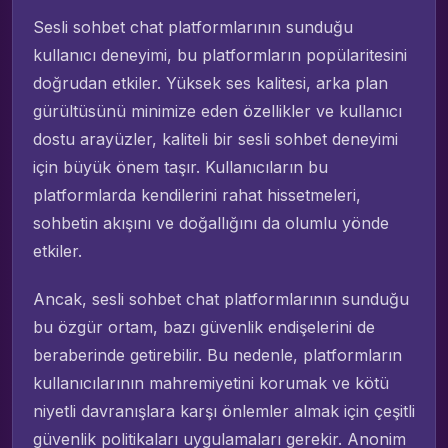
Sesli sohbet chat platformlarının sunduğu
kullanıcı deneyimi, bu platformların popülaritesini
doğrudan etkiler. Yüksek ses kalitesi, arka plan
gürültüsünü minimize eden özellikler ve kullanıcı
dostu arayüzler, kaliteli bir sesli sohbet deneyimi
için büyük önem taşır. Kullanıcıların bu
platformlarda kendilerini rahat hissetmeleri,
sohbetin akışını ve doğallığını da olumlu yönde
etkiler.
Ancak, sesli sohbet chat platformlarının sunduğu
bu özgür ortam, bazı güvenlik endişelerini de
beraberinde getirebilir. Bu nedenle, platformların
kullanıcılarının mahremiyetini korumak ve kötü
niyetli davranışlara karşı önlemler almak için çeşitli
güvenlik politikaları uygulamaları gerekir. Anonim