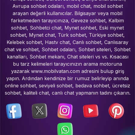
Avrupa sohbet odaları, mobil chat, mobil sohbet
arayan değerli kullanıcılar. Bilgisayar veya mobil
farketmeden tarayıcınıza, Geveze sohbet, Kalbim
sohbet, Sohbetci chat, Mynet sohbet, Eski mynet
sohbet, Mynet chat, Türk sohbet, Türkiye sohbet,
Kelebek sohbet, Hastv chat, Canlı sohbet, Canlısaray
chat ve sohbet, Sohbet odaları, Sohbet siteleri, Sohbet
kanalları, Sohbet mekanı, Chat siteleri vs vs. Kısacası
bu tarz kelimeleri tarayıcınızın arama motoruna
yazarak www.mobilvatan.com adresini bulup giriş
yapın. Ardından kendinize bir rumuz belirleyip anında
online sohbet, seviyeli sohbet, bedava sohbet, ücretsiz
sohbet, kaliteli chat, canlı chat yapmanın tadını çıkarın.