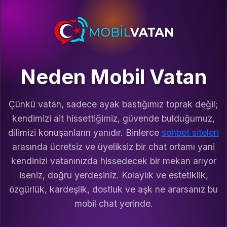
Neden Mobil Vatan
Çünkü vatan, sadece ayak bastığımız toprak değil;
kendimizi ait hissettiğimiz, güvende bulduğumuz,
dilimizi konuşanların yanıdır. Binlerce
sohbet siteleri
arasında ücretsiz ve üyeliksiz bir chat ortamı yani
kendinizi vatanınızda hissedecek bir mekan arıyor
iseniz, doğru yerdesiniz. Kolaylık ve estetiklik,
özgürlük, kardeşlik, dostluk ve aşk ne ararsanız bu
mobil chat yerinde.