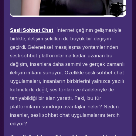
Sesli Sohbet Chat
İnternet çağının gelişmesiyle
birlikte, iletişim şekilleri de büyük bir değişim
geçirdi. Geleneksel mesajlaşma yöntemlerinden
sesli sohbet platformlarına kadar uzanan bu
değişim, insanlara daha samimi ve gerçek zamanlı
iletişim imkanı sunuyor. Özellikle sesli sohbet chat
uygulamaları, insanların birbirlerini yalnızca yazılı
kelimelerle değil, ses tonları ve ifadeleriyle de
tanıyabildiği bir alan yarattı. Peki, bu tür
platformların sunduğu avantajlar neler? Neden
insanlar, sesli sohbet chat uygulamalarını tercih
ediyor?