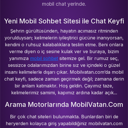
mobil chat yerinde.
Yeni Mobil Sohbet Sitesi ile Chat Keyfi
Şehrin gürültüsünden, hayatın acımasız ritminden
yorulduysan; kelimelerin iyileştirici gücüne inanıyorsan,
kendini o ruhsuz kalabalıklara teslim etme. Beni onlara
verme diyen o iç sesine kulak ver ve buraya, bizim
yanımıza
mobil sohbet
sitemize gel. Bir rumuz seç,
sessizce odalarımızdan birine sız ve içindeki o güzel
insanı kelimelerle dışarı çıkar. Mobilvatan.com’da mobil
chat keyfi, sadece zaman geçirmek değil; zamana derin
bir anlam katmaktır. Hoş geldin. Çayımız taze,
kelimelerimiz samimi, kapımız ardına kadar açık...
Arama Motorlarında MobilVatan.Com
Bir çok chat siteleri bulunmakta. Bunlardan biri de
heryerden kolayca giriş yapabildiğiniz mobilvatan.com