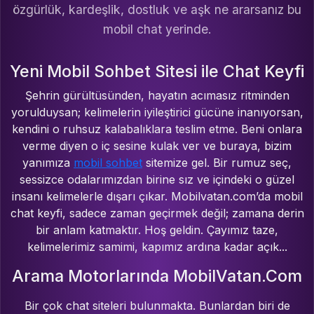
özgürlük, kardeşlik, dostluk ve aşk ne ararsanız bu
mobil chat yerinde.
Yeni Mobil Sohbet Sitesi ile Chat Keyfi
Şehrin gürültüsünden, hayatın acımasız ritminden
yorulduysan; kelimelerin iyileştirici gücüne inanıyorsan,
kendini o ruhsuz kalabalıklara teslim etme. Beni onlara
verme diyen o iç sesine kulak ver ve buraya, bizim
yanımıza
mobil sohbet
sitemize gel. Bir rumuz seç,
sessizce odalarımızdan birine sız ve içindeki o güzel
insanı kelimelerle dışarı çıkar. Mobilvatan.com’da mobil
chat keyfi, sadece zaman geçirmek değil; zamana derin
bir anlam katmaktır. Hoş geldin. Çayımız taze,
kelimelerimiz samimi, kapımız ardına kadar açık...
Arama Motorlarında MobilVatan.Com
Bir çok chat siteleri bulunmakta. Bunlardan biri de