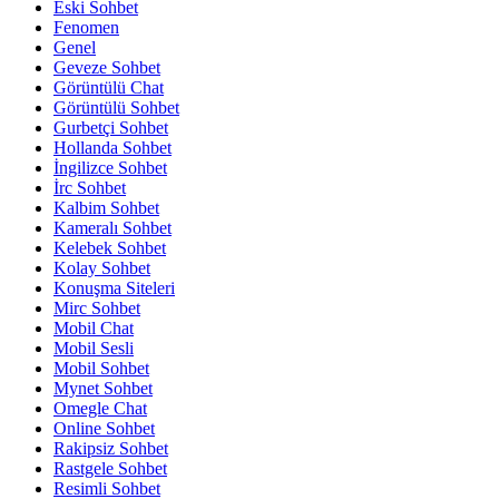
Eski Sohbet
Fenomen
Genel
Geveze Sohbet
Görüntülü Chat
Görüntülü Sohbet
Gurbetçi Sohbet
Hollanda Sohbet
İngilizce Sohbet
İrc Sohbet
Kalbim Sohbet
Kameralı Sohbet
Kelebek Sohbet
Kolay Sohbet
Konuşma Siteleri
Mirc Sohbet
Mobil Chat
Mobil Sesli
Mobil Sohbet
Mynet Sohbet
Omegle Chat
Online Sohbet
Rakipsiz Sohbet
Rastgele Sohbet
Resimli Sohbet