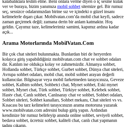
kalabalıklara teslim etme. Beni onlara verme diyen o iç sesine kulak
ver ve buraya, bizim yanımıza
mobil sohbet
sitemize gel. Bir rumuz
seç, sessizce odalarımızdan birine sız ve içindeki o güzel insanı
kelimelerle dışarı çıkar. Mobilvatan.com’da mobil chat keyfi, sadece
zaman geçirmek değil; zamana derin bir anlam katmaktır. Hoş
geldin. Çayımız taze, kelimelerimiz samimi, kapımız ardına kadar
açık...
Arama Motorlarında MobilVatan.Com
Bir çok chat siteleri bulunmakta. Bunlardan biri de heryerden
kolayca giriş yapabildiğiniz mobilvatan.com chat ve sohbet odaları
dır. Katılım ise oldukça kolay ve zahmetsizdir. Almanya sohbet,
Hollanda sohbet, Türkçe sohbet, Gurbet sohbet, Dünya chat siteleri,
Avrupa sohbet odaları, mobil chat, mobil sohbet arayan değerli
kullanıcılar. Bilgisayar veya mobil farketmeden tarayıcınıza, Geveze
sohbet, Kalbim sohbet, Sohbetci chat, Mynet sohbet, Eski mynet
sohbet, Mynet chat, Türk sohbet, Türkiye sohbet, Kelebek sohbet,
Hastv chat, Canlı sohbet, Canlısaray chat ve sohbet, Sohbet odaları,
Sohbet siteleri, Sohbet kanalları, Sohbet mekanı, Chat siteleri vs vs.
Kısacası bu tarz kelimeleri tarayıcınızın arama motoruna yazarak
www.mobilvatan.com adresini bulup giriş yapın. Ardından
kendinize bir rumuz belirleyip anında online sohbet, seviyeli sohbet,
bedava sohbet, ücretsiz sohbet, kaliteli chat, canlı chat yapmanın
tadını çıkarın.