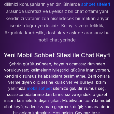
dilimizi konuşanların yanıdır. Binlerce
sohbet siteleri
arasında ücretsiz ve üyeliksiz bir chat ortamı yani
kendinizi vatanınızda hissedecek bir mekan arıyor
iseniz, doğru yerdesiniz. Kolaylık ve estetiklik,
özgürlük, kardeşlik, dostluk ve aşk ne ararsanız bu
mobil chat yerinde.
Yeni Mobil Sohbet Sitesi ile Chat Keyfi
Şehrin gürültüsünden, hayatın acımasız ritminden
yorulduysan; kelimelerin iyileştirici gücüne inanıyorsan,
kendini o ruhsuz kalabalıklara teslim etme. Beni onlara
verme diyen o iç sesine kulak ver ve buraya, bizim
yanımıza
mobil sohbet
sitemize gel. Bir rumuz seç,
sessizce odalarımızdan birine sız ve içindeki o güzel
insanı kelimelerle dışarı çıkar. Mobilvatan.com’da mobil
chat keyfi, sadece zaman geçirmek değil; zamana derin
bir anlam katmaktır. Hoş geldin. Çayımız taze,