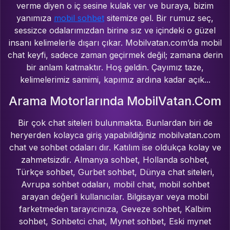
verme diyen o iç sesine kulak ver ve buraya, bizim
yanımıza
mobil sohbet
sitemize gel. Bir rumuz seç,
sessizce odalarımızdan birine sız ve içindeki o güzel
insanı kelimelerle dışarı çıkar. Mobilvatan.com’da mobil
chat keyfi, sadece zaman geçirmek değil; zamana derin
bir anlam katmaktır. Hoş geldin. Çayımız taze,
kelimelerimiz samimi, kapımız ardına kadar açık...
Arama Motorlarında MobilVatan.Com
Bir çok chat siteleri bulunmakta. Bunlardan biri de
heryerden kolayca giriş yapabildiğiniz mobilvatan.com
chat ve sohbet odaları dır. Katılım ise oldukça kolay ve
zahmetsizdir. Almanya sohbet, Hollanda sohbet,
Türkçe sohbet, Gurbet sohbet, Dünya chat siteleri,
Avrupa sohbet odaları, mobil chat, mobil sohbet
arayan değerli kullanıcılar. Bilgisayar veya mobil
farketmeden tarayıcınıza, Geveze sohbet, Kalbim
sohbet, Sohbetci chat, Mynet sohbet, Eski mynet