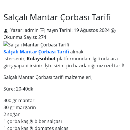
Salçalı Mantar Çorbası Tarifi
Yazar: admin
Yayın Tarihi: 19 Ağustos 2024
Okunma Sayısı: 274
Salçalı Mantar Çorbası Tarifi
almak
isterseniz,
Kolaysohbet
platformundan ilgili odalara
giriş yapabilirsiniz! İşte sizin için hazırladığımız özel tarif!
Salçalı Mantar Çorbası tarifi malzemeleri;
Süre: 20-40dk
300 gr mantar
30 gr margarin
2 soğan
1 çorba kaşığı biber salçası
1 çorba kaşığı domates salçası