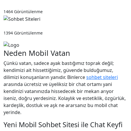
Sohbet
1464 Görüntülenme
Sohbet Siteleri
1394 Görüntülenme
Neden Mobil Vatan
Çünkü vatan, sadece ayak bastığımız toprak değil;
kendimizi ait hissettiğimiz, güvende bulduğumuz,
dilimizi konuşanların yanıdır. Binlerce
sohbet siteleri
arasında ücretsiz ve üyeliksiz bir chat ortamı yani
kendinizi vatanınızda hissedecek bir mekan arıyor
iseniz, doğru yerdesiniz. Kolaylık ve estetiklik, özgürlük,
kardeşlik, dostluk ve aşk ne ararsanız bu mobil chat
yerinde.
Yeni Mobil Sohbet Sitesi ile Chat Keyfi