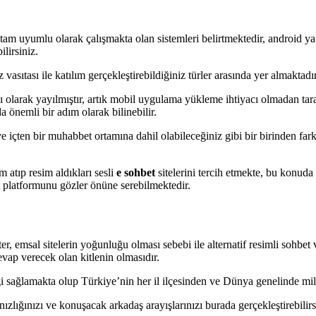
 tam uyumlu olarak çalışmakta olan sistemleri belirtmektedir, android ya d
lirsiniz.
asıtası ile katılım gerçekleştirebildiğiniz türler arasında yer almaktadır
nlı olarak yayılmıştır, artık mobil uygulama yükleme ihtiyacı olmadan ta
a önemli bir adım olarak bilinebilir.
 ve içten bir muhabbet ortamına dahil olabileceğiniz gibi bir birinden far
m atıp resim aldıkları sesli
e sohbet
sitelerini tercih etmekte, bu konuda b
at platformunu gözler önüne serebilmektedir.
ister, emsal sitelerin yoğunluğu olması sebebi ile alternatif resimli sohbet
evap verecek olan kitlenin olmasıdır.
ği sağlamakta olup Türkiye’nin her il ilçesinden ve Dünya genelinde milyo
lnızlığınızı ve konuşacak arkadaş arayışlarınızı burada gerçekleştirebilirs