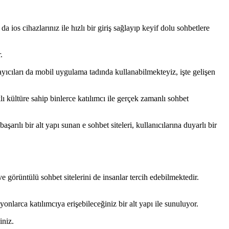
a ios cihazlarınız ile hızlı bir giriş sağlayıp keyif dolu sohbetlere
.
rayıcıları da mobil uygulama tadında kullanabilmekteyiz, işte gelişen
klı kültüre sahip binlerce katılımcı ile gerçek zamanlı sohbet
aşarılı bir alt yapı sunan e sohbet siteleri, kullanıcılarına duyarlı bir
 ve görüntülü sohbet sitelerini de insanlar tercih edebilmektedir.
nlarca katılımcıya erişebileceğiniz bir alt yapı ile sunuluyor.
iniz.