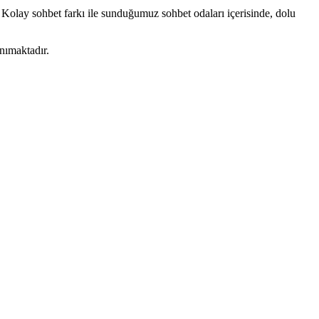
 Kolay sohbet farkı ile sunduğumuz sohbet odaları içerisinde, dolu
nımaktadır.