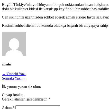
Bugün Türkiye’nin ve Dünyanın bir çok noktasından insan iletişim araç
dolu bir kullanıcı kitlesi ile karşılaşıp keyif dolu bir sohbet başlatabilir
Can sıkıntınızı üzerinizden sohbet ederek atmak sizlere fayda sağlaya
Resimli sohbet siteleri bu konuda oldukça başarılı bir alt yapıya sahip
admin
← Önceki Yazı
Sonraki Yazı →
İlk yorum yazan siz olun.
Cevap bırakın
Gerekli alanlar işaretlenmiştir.
*
Adınız*