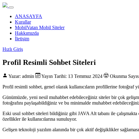
ANASAYFA
Kurallar
MobilVatan Mobil Siteler
Hakkımızda
İletişim
Hızlı Giriş
Profil Resimli Sohbet Siteleri
Yazar: admin
Yayın Tarihi: 13 Temmuz 2024
Okunma Sayısı
Profil resimli sohbet, genel olarak kullanıcıların profillerine fotoğraf 
Günümüzde, yeni nesil muhabbet edebileceğiniz siteler bir çok gelişmiş 
fotoğrafını paylaşabildiğiniz ve bu minimalde muhabbet edebileceğiniz 
Eski usul sohbet siteleri bildiğiniz gibi JAVA Alt tabanı ile çalışmakt
özellikler ile kullanıcılarına sunuluyor.
Gelişen teknoloji yazılım alanında bir çok aktif değişiklikler sağlaması i