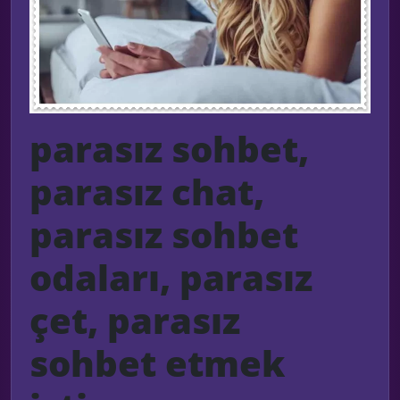
parasız sohbet,
parasız chat,
parasız sohbet
odaları, parasız
çet, parasız
sohbet etmek