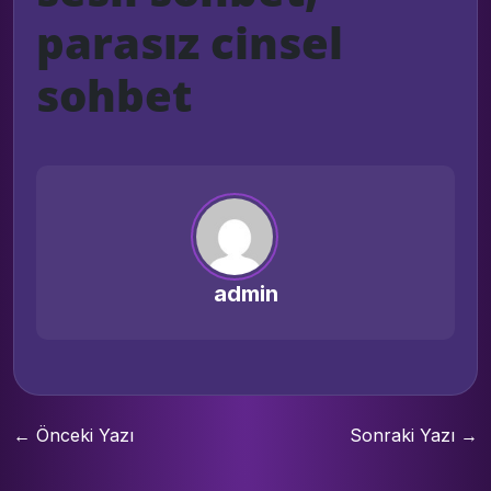
parasız cinsel
sohbet
admin
← Önceki Yazı
Sonraki Yazı →