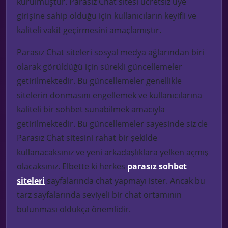
kurulmuştur. Parasız Chat sitesi ücretsiz üye
girişine sahip olduğu için kullanıcıların keyifli ve
kaliteli vakit geçirmesini amaçlamıştır.
Parasız Chat siteleri sosyal medya ağlarından biri
olarak görüldüğü için sürekli güncellemeler
getirilmektedir. Bu güncellemeler genellikle
sitelerin donmasını engellemek ve kullanıcılarına
kaliteli bir sohbet sunabilmek amacıyla
getirilmektedir. Bu güncellemeler sayesinde siz de
Parasız Chat sitesini rahat bir şekilde
kullanacaksınız ve yeni arkadaşlıklara yelken açmış
olacaksınız. Elbette ki herkes
parasız sohbet
siteleri
sayfalarında chat yapmayı ister. Ancak bu
tarz sayfalarında seviyeli bir chat ortamının
bulunması oldukça önemlidir.