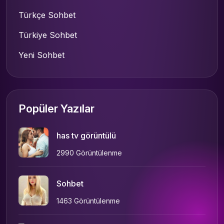
Türkçe Sohbet
Türkiye Sohbet
Yeni Sohbet
Popüler Yazılar
has tv görüntülü
2990 Görüntülenme
Sohbet
1463 Görüntülenme