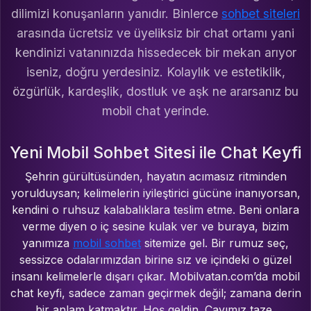
dilimizi konuşanların yanıdır. Binlerce
sohbet siteleri
arasında ücretsiz ve üyeliksiz bir chat ortamı yani
kendinizi vatanınızda hissedecek bir mekan arıyor
iseniz, doğru yerdesiniz. Kolaylık ve estetiklik,
özgürlük, kardeşlik, dostluk ve aşk ne ararsanız bu
mobil chat yerinde.
Yeni Mobil Sohbet Sitesi ile Chat Keyfi
Şehrin gürültüsünden, hayatın acımasız ritminden
yorulduysan; kelimelerin iyileştirici gücüne inanıyorsan,
kendini o ruhsuz kalabalıklara teslim etme. Beni onlara
verme diyen o iç sesine kulak ver ve buraya, bizim
yanımıza
mobil sohbet
sitemize gel. Bir rumuz seç,
sessizce odalarımızdan birine sız ve içindeki o güzel
insanı kelimelerle dışarı çıkar. Mobilvatan.com’da mobil
chat keyfi, sadece zaman geçirmek değil; zamana derin
bir anlam katmaktır. Hoş geldin. Çayımız taze,