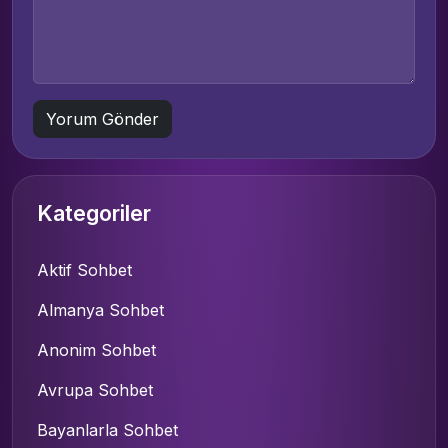
Kategoriler
Aktif Sohbet
Almanya Sohbet
Anonim Sohbet
Avrupa Sohbet
Bayanlarla Sohbet