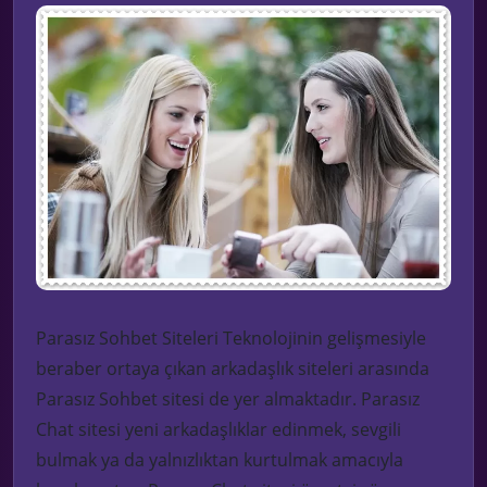
Parasız Sohbet Siteleri Teknolojinin gelişmesiyle
beraber ortaya çıkan arkadaşlık siteleri arasında
Parasız Sohbet sitesi de yer almaktadır. Parasız
Chat sitesi yeni arkadaşlıklar edinmek, sevgili
bulmak ya da yalnızlıktan kurtulmak amacıyla