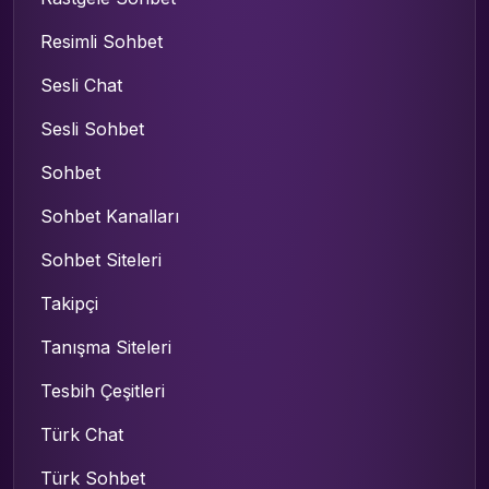
Resimli Sohbet
Sesli Chat
Sesli Sohbet
Sohbet
Sohbet Kanalları
Sohbet Siteleri
Takipçi
Tanışma Siteleri
Tesbih Çeşitleri
Türk Chat
Türk Sohbet