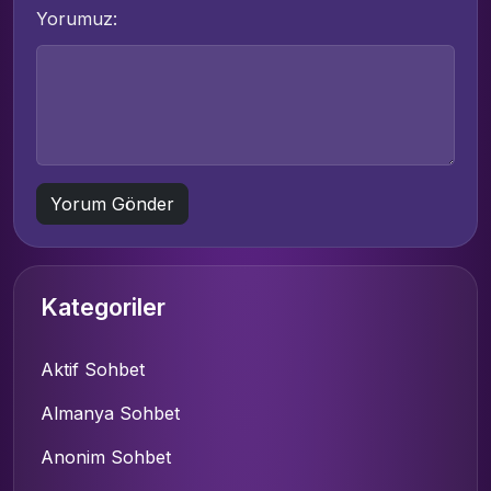
Yorumuz:
Kategoriler
Aktif Sohbet
Almanya Sohbet
Anonim Sohbet