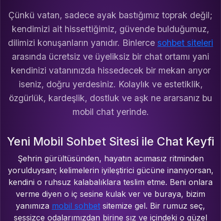
Çünkü vatan, sadece ayak bastığımız toprak değil;
kendimizi ait hissettiğimiz, güvende bulduğumuz,
dilimizi konuşanların yanıdır. Binlerce
sohbet siteleri
arasında ücretsiz ve üyeliksiz bir chat ortamı yani
kendinizi vatanınızda hissedecek bir mekan arıyor
iseniz, doğru yerdesiniz. Kolaylık ve estetiklik,
özgürlük, kardeşlik, dostluk ve aşk ne ararsanız bu
mobil chat yerinde.
Yeni Mobil Sohbet Sitesi ile Chat Keyfi
Şehrin gürültüsünden, hayatın acımasız ritminden
yorulduysan; kelimelerin iyileştirici gücüne inanıyorsan,
kendini o ruhsuz kalabalıklara teslim etme. Beni onlara
verme diyen o iç sesine kulak ver ve buraya, bizim
yanımıza
mobil sohbet
sitemize gel. Bir rumuz seç,
sessizce odalarımızdan birine sız ve içindeki o güzel