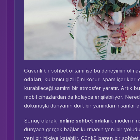
Güvenli bir sohbet ortamı ise bu deneyimin olmazs
odaları
, kullanıcı gizliliğini korur, spam içerikler
kurabileceği samimi bir atmosfer yaratır. Artık bu
mobil cihazlardan da kolayca erişilebiliyor. Nere
dokunuşla dünyanın dört bir yanından insanlar
Sonuç olarak,
online sohbet odaları
, modern ins
dünyada gerçek bağlar kurmanın yeni bir yoludur
yeni bir hikâye katabilir. Çünkü bazen bir sohbet