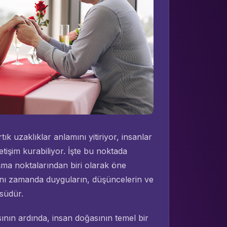
tık uzaklıklar anlamını yitiriyor, insanlar
etişim kurabiliyor. İşte bu noktada
luşma noktalarından biri olarak öne
aynı zamanda duyguların, düşüncelerin ve
üsüdür.
nın ardında, insan doğasının temel bir