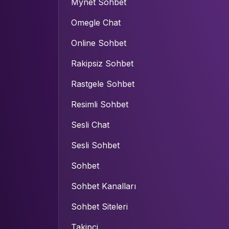
Mynet Sohbet
Omegle Chat
Online Sohbet
Rakipsiz Sohbet
Rastgele Sohbet
Resimli Sohbet
Sesli Chat
Sesli Sohbet
Sohbet
Sohbet Kanalları
Sohbet Siteleri
Takipçi