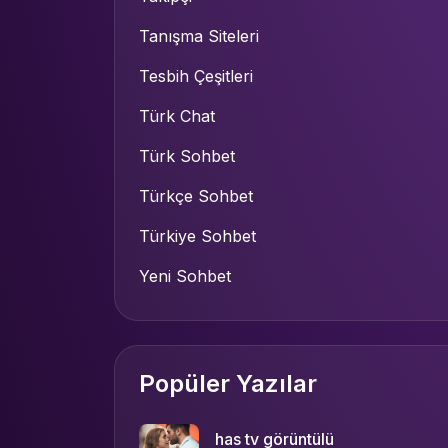
Tanışma Siteleri
Tesbih Çeşitleri
Türk Chat
Türk Sohbet
Türkçe Sohbet
Türkiye Sohbet
Yeni Sohbet
Popüler Yazılar
has tv görüntülü