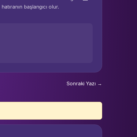
hatıranın başlangıcı olur.
Sonraki Yazı →