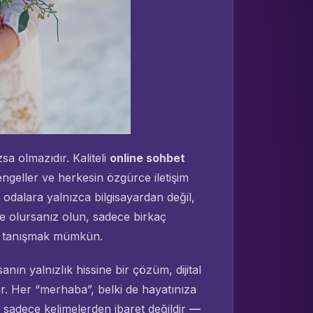
a olmazıdır. Kaliteli
online sohbet
i engeller ve herkesin özgürce iletişim
 odalara yalnızca bilgisayardan değil,
de olursanız olun, sadece birkaç
la tanışmak mümkün.
anın yalnızlık hissine bir çözüm, dijital
. Her “merhaba”, belki de hayatınıza
, sadece kelimelerden ibaret değildir
—