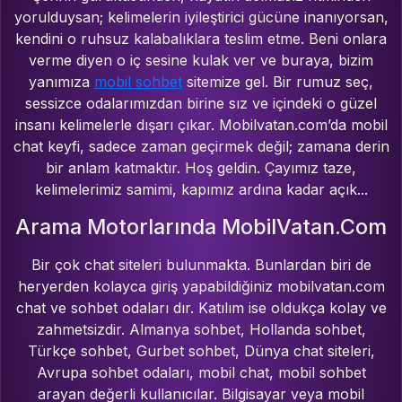
yorulduysan; kelimelerin iyileştirici gücüne inanıyorsan,
kendini o ruhsuz kalabalıklara teslim etme. Beni onlara
verme diyen o iç sesine kulak ver ve buraya, bizim
yanımıza
mobil sohbet
sitemize gel. Bir rumuz seç,
sessizce odalarımızdan birine sız ve içindeki o güzel
insanı kelimelerle dışarı çıkar. Mobilvatan.com’da mobil
chat keyfi, sadece zaman geçirmek değil; zamana derin
bir anlam katmaktır. Hoş geldin. Çayımız taze,
kelimelerimiz samimi, kapımız ardına kadar açık...
Arama Motorlarında MobilVatan.Com
Bir çok chat siteleri bulunmakta. Bunlardan biri de
heryerden kolayca giriş yapabildiğiniz mobilvatan.com
chat ve sohbet odaları dır. Katılım ise oldukça kolay ve
zahmetsizdir. Almanya sohbet, Hollanda sohbet,
Türkçe sohbet, Gurbet sohbet, Dünya chat siteleri,
Avrupa sohbet odaları, mobil chat, mobil sohbet
arayan değerli kullanıcılar. Bilgisayar veya mobil