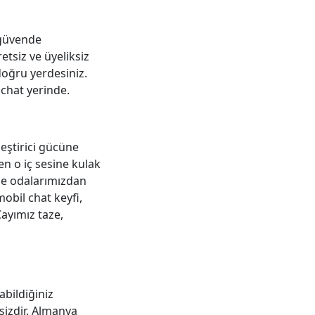
 güvende
etsiz ve üyeliksiz
doğru yerdesiniz.
 chat yerinde.
eştirici gücüne
en o iç sesine kulak
zce odalarımızdan
mobil chat keyfi,
ayımız taze,
abildiğiniz
sizdir. Almanya