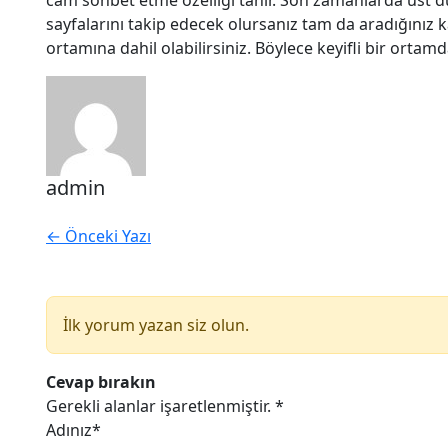
sayfalarını takip edecek olursanız tam da aradığınız k
ortamına dahil olabilirsiniz. Böylece keyifli bir ortamd
admin
← Önceki Yazı
İlk yorum yazan siz olun.
Cevap bırakın
Gerekli alanlar işaretlenmiştir.
*
Adınız*