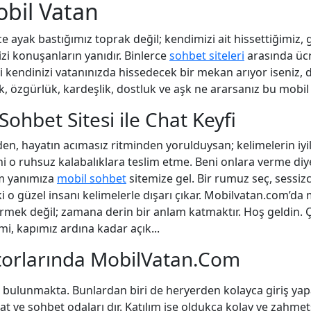
bil Vatan
 ayak bastığımız toprak değil; kendimizi ait hissettiğimiz,
zi konuşanların yanıdır. Binlerce
sohbet siteleri
arasında ücr
i kendinizi vatanınızda hissedecek bir mekan arıyor iseniz, 
lik, özgürlük, kardeşlik, dostluk ve aşk ne ararsanız bu mobil
Sohbet Sitesi ile Chat Keyfi
n, hayatın acımasız ritminden yorulduysan; kelimelerin iyil
i o ruhsuz kalabalıklara teslim etme. Beni onlara verme diy
im yanımıza
mobil sohbet
sitemize gel. Bir rumuz seç, sessi
ki o güzel insanı kelimelerle dışarı çıkar. Mobilvatan.com’da 
mek değil; zamana derin bir anlam katmaktır. Hoş geldin. Ç
i, kapımız ardına kadar açık...
orlarında MobilVatan.Com
ri bulunmakta. Bunlardan biri de heryerden kolayca giriş yap
 ve sohbet odaları dır. Katılım ise oldukça kolay ve zahmet