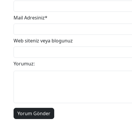
Mail Adresiniz*
(yayınlanmayacak.)
Web siteniz veya blogunuz
(zorunlu değil)
Yorumuz: