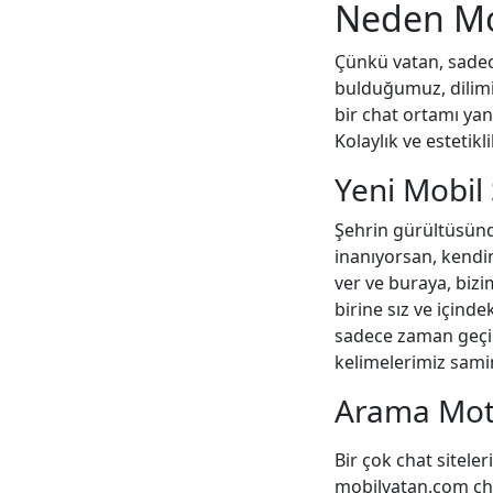
Neden Mo
Çünkü vatan, sadece
bulduğumuz, dilimi
bir chat ortamı yan
Kolaylık ve estetik
Yeni Mobil 
Şehrin gürültüsünde
inanıyorsan, kendin
ver ve buraya, biz
birine sız ve içinde
sadece zaman geçir
kelimelerimiz samim
Arama Mot
Bir çok chat sitele
mobilvatan.com chat