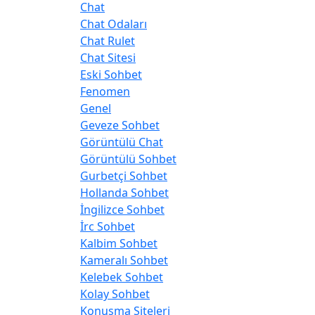
Chat
Chat Odaları
Chat Rulet
Chat Sitesi
Eski Sohbet
Fenomen
Genel
Geveze Sohbet
Görüntülü Chat
Görüntülü Sohbet
Gurbetçi Sohbet
Hollanda Sohbet
İngilizce Sohbet
İrc Sohbet
Kalbim Sohbet
Kameralı Sohbet
Kelebek Sohbet
Kolay Sohbet
Konuşma Siteleri