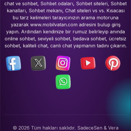
chat ve sohbet, Sohbet odaları, Sohbet siteleri, Sohbet
kanalları, Sohbet mekanı, Chat siteleri vs vs. Kısacası
bu tarz kelimeleri tarayıcınızın arama motoruna
yazarak www.mobilvatan.com adresini bulup giriş
yapın. Ardından kendinize bir rumuz belirleyip anında
online sohbet, seviyeli sohbet, bedava sohbet, ücretsiz
sohbet, kaliteli chat, canlı chat yapmanın tadını çıkarın.
© 2026 Tüm hakları saklıdır. SadeceSen & Vera