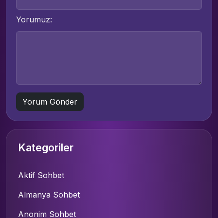
Yorumuz:
Kategoriler
Aktif Sohbet
Almanya Sohbet
Anonim Sohbet