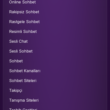
Online Sohbet
Rakipsiz Sohbet
Rastgele Sohbet
Resimli Sohbet
Sesli Chat
Sesli Sohbet
Sohbet
Sohbet Kanalları
Sohbet Siteleri
Takipçi
Tanışma Siteleri