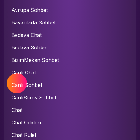
Avrupa Sohbet
Bayanlarla Sohbet
Bedava Chat
Bedava Sohbet
BizimMekan Sohbet
Canlı Chat
Canlı Sohbet
CanlıSaray Sohbet
Chat
Chat Odaları
Chat Rulet