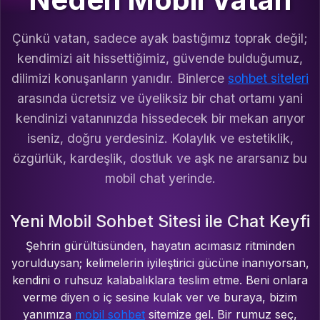
Çünkü vatan, sadece ayak bastığımız toprak değil;
kendimizi ait hissettiğimiz, güvende bulduğumuz,
dilimizi konuşanların yanıdır. Binlerce
sohbet siteleri
arasında ücretsiz ve üyeliksiz bir chat ortamı yani
kendinizi vatanınızda hissedecek bir mekan arıyor
iseniz, doğru yerdesiniz. Kolaylık ve estetiklik,
özgürlük, kardeşlik, dostluk ve aşk ne ararsanız bu
mobil chat yerinde.
Yeni Mobil Sohbet Sitesi ile Chat Keyfi
Şehrin gürültüsünden, hayatın acımasız ritminden
yorulduysan; kelimelerin iyileştirici gücüne inanıyorsan,
kendini o ruhsuz kalabalıklara teslim etme. Beni onlara
verme diyen o iç sesine kulak ver ve buraya, bizim
yanımıza
mobil sohbet
sitemize gel. Bir rumuz seç,