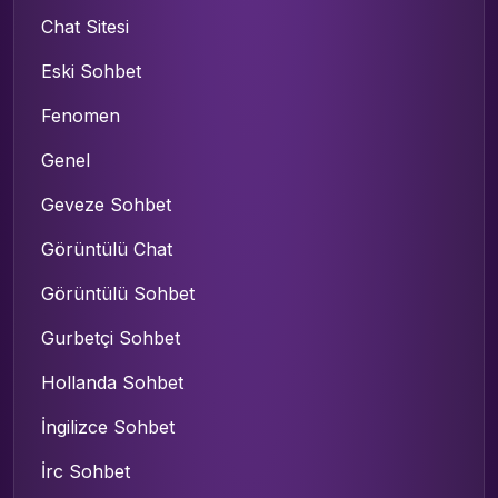
Chat Sitesi
Eski Sohbet
Fenomen
Genel
Geveze Sohbet
Görüntülü Chat
Görüntülü Sohbet
Gurbetçi Sohbet
Hollanda Sohbet
İngilizce Sohbet
İrc Sohbet