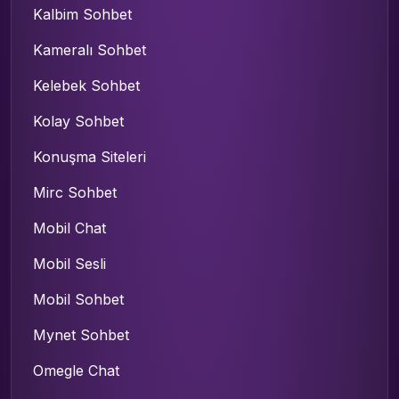
Kalbim Sohbet
Kameralı Sohbet
Kelebek Sohbet
Kolay Sohbet
Konuşma Siteleri
Mirc Sohbet
Mobil Chat
Mobil Sesli
Mobil Sohbet
Mynet Sohbet
Omegle Chat