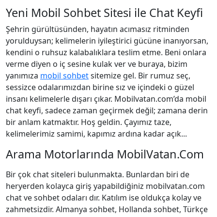
Yeni Mobil Sohbet Sitesi ile Chat Keyfi
Şehrin gürültüsünden, hayatın acımasız ritminden
yorulduysan; kelimelerin iyileştirici gücüne inanıyorsan,
kendini o ruhsuz kalabalıklara teslim etme. Beni onlara
verme diyen o iç sesine kulak ver ve buraya, bizim
yanımıza
mobil sohbet
sitemize gel. Bir rumuz seç,
sessizce odalarımızdan birine sız ve içindeki o güzel
insanı kelimelerle dışarı çıkar. Mobilvatan.com’da mobil
chat keyfi, sadece zaman geçirmek değil; zamana derin
bir anlam katmaktır. Hoş geldin. Çayımız taze,
kelimelerimiz samimi, kapımız ardına kadar açık...
Arama Motorlarında MobilVatan.Com
Bir çok chat siteleri bulunmakta. Bunlardan biri de
heryerden kolayca giriş yapabildiğiniz mobilvatan.com
chat ve sohbet odaları dır. Katılım ise oldukça kolay ve
zahmetsizdir. Almanya sohbet, Hollanda sohbet, Türkçe