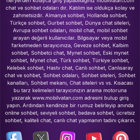
heryerden kolayca giriş yapabildiğiniz mobilvatan.com
chat ve sohbet odaları dır. Katılım ise oldukça kolay ve
zahmetsizdir. Almanya sohbet, Hollanda sohbet,
Türkçe sohbet, Gurbet sohbet, Dünya chat siteleri,
Avrupa sohbet odaları, mobil chat, mobil sohbet
arayan değerli kullanıcılar. Bilgisayar veya mobil
farketmeden tarayıcınıza, Geveze sohbet, Kalbim
sohbet, Sohbetci chat, Mynet sohbet, Eski mynet
sohbet, Mynet chat, Türk sohbet, Türkiye sohbet,
Kelebek sohbet, Hastv chat, Canlı sohbet, Canlısaray
chat ve sohbet, Sohbet odaları, Sohbet siteleri, Sohbet
kanalları, Sohbet mekanı, Chat siteleri vs vs. Kısacası
bu tarz kelimeleri tarayıcınızın arama motoruna
yazarak www.mobilvatan.com adresini bulup giriş
yapın. Ardından kendinize bir rumuz belirleyip anında
online sohbet, seviyeli sohbet, bedava sohbet, ücretsiz
sohbet, kaliteli chat, canlı chat yapmanın tadını çıkarın.