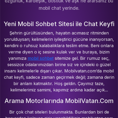
özgürlük, kardeşlik, dostluk ve aşk ne ararsanız bu
mobil chat yerinde.
Yeni Mobil Sohbet Sitesi ile Chat Keyfi
Şehrin gürültüsünden, hayatın acımasız ritminden
yorulduysan; kelimelerin iyileştirici gücüne inanıyorsan,
kendini o ruhsuz kalabalıklara teslim etme. Beni onlara
verme diyen o iç sesine kulak ver ve buraya, bizim
yanımıza
mobil sohbet
sitemize gel. Bir rumuz seç,
sessizce odalarımızdan birine sız ve içindeki o güzel
insanı kelimelerle dışarı çıkar. Mobilvatan.com’da mobil
chat keyfi, sadece zaman geçirmek değil; zamana derin
bir anlam katmaktır. Hoş geldin. Çayımız taze,
kelimelerimiz samimi, kapımız ardına kadar açık...
Arama Motorlarında MobilVatan.Com
Bir çok chat siteleri bulunmakta. Bunlardan biri de