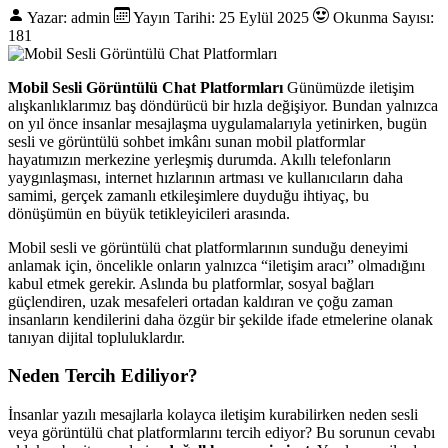
Yazar: admin
Yayın Tarihi: 25 Eylül 2025
Okunma Sayısı:
181
Mobil Sesli Görüntülü Chat Platformları
Günümüzde iletişim
alışkanlıklarımız baş döndürücü bir hızla değişiyor. Bundan yalnızca
on yıl önce insanlar mesajlaşma uygulamalarıyla yetinirken, bugün
sesli ve görüntülü sohbet imkânı sunan mobil platformlar
hayatımızın merkezine yerleşmiş durumda. Akıllı telefonların
yaygınlaşması, internet hızlarının artması ve kullanıcıların daha
samimi, gerçek zamanlı etkileşimlere duyduğu ihtiyaç, bu
dönüşümün en büyük tetikleyicileri arasında.
Mobil sesli ve görüntülü chat platformlarının sunduğu deneyimi
anlamak için, öncelikle onların yalnızca “iletişim aracı” olmadığını
kabul etmek gerekir. Aslında bu platformlar, sosyal bağları
güçlendiren, uzak mesafeleri ortadan kaldıran ve çoğu zaman
insanların kendilerini daha özgür bir şekilde ifade etmelerine olanak
tanıyan dijital topluluklardır.
Neden Tercih Ediliyor?
İnsanlar yazılı mesajlarla kolayca iletişim kurabilirken neden sesli
veya görüntülü chat platformlarını tercih ediyor? Bu sorunun cevabı