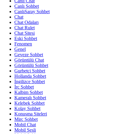
Canlı Chat
Canlı Sohbet
CanlıSaray Sohbet
Chat
Chat Odaları
Chat Rulet
Chat Sitesi
Eski Sohbet
Fenomen
Genel
Geveze Sohbet
Görüntülü Chat
Görüntülü Sohbet
Gurbetçi Sohbet
Hollanda Sohbet
İngilizce Sohbet
İrc Sohbet
Kalbim Sohbet
Kameralı Sohbet
Kelebek Sohbet
Kolay Sohbet
Konuşma Siteleri
Mirc Sohbet
Mobil Chat
Mobil Sesli