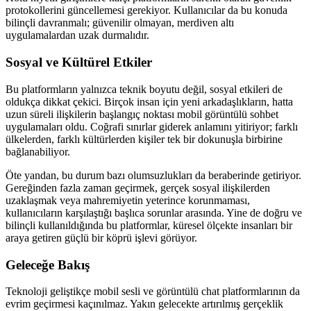
protokollerini güncellemesi gerekiyor. Kullanıcılar da bu konuda
bilinçli davranmalı; güvenilir olmayan, merdiven altı
uygulamalardan uzak durmalıdır.
Sosyal ve Kültürel Etkiler
Bu platformların yalnızca teknik boyutu değil, sosyal etkileri de
oldukça dikkat çekici. Birçok insan için yeni arkadaşlıkların, hatta
uzun süreli ilişkilerin başlangıç noktası mobil görüntülü sohbet
uygulamaları oldu. Coğrafi sınırlar giderek anlamını yitiriyor; farklı
ülkelerden, farklı kültürlerden kişiler tek bir dokunuşla birbirine
bağlanabiliyor.
Öte yandan, bu durum bazı olumsuzlukları da beraberinde getiriyor.
Gereğinden fazla zaman geçirmek, gerçek sosyal ilişkilerden
uzaklaşmak veya mahremiyetin yeterince korunmaması,
kullanıcıların karşılaştığı başlıca sorunlar arasında. Yine de doğru ve
bilinçli kullanıldığında bu platformlar, küresel ölçekte insanları bir
araya getiren güçlü bir köprü işlevi görüyor.
Geleceğe Bakış
Teknoloji geliştikçe mobil sesli ve görüntülü chat platformlarının da
evrim geçirmesi kaçınılmaz. Yakın gelecekte artırılmış gerçeklik