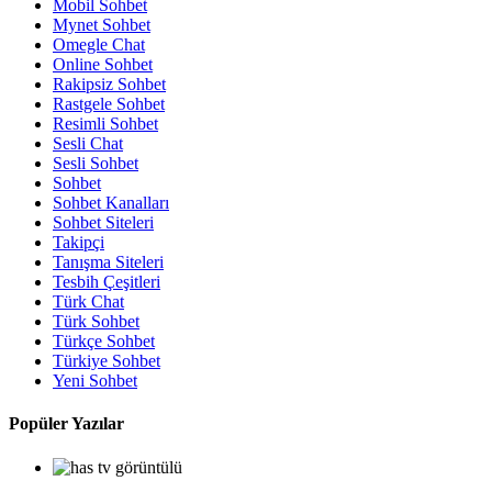
Mobil Sohbet
Mynet Sohbet
Omegle Chat
Online Sohbet
Rakipsiz Sohbet
Rastgele Sohbet
Resimli Sohbet
Sesli Chat
Sesli Sohbet
Sohbet
Sohbet Kanalları
Sohbet Siteleri
Takipçi
Tanışma Siteleri
Tesbih Çeşitleri
Türk Chat
Türk Sohbet
Türkçe Sohbet
Türkiye Sohbet
Yeni Sohbet
Popüler Yazılar