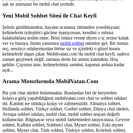
aşk ne ararsanız bu mobil chat yerinde.
Yeni Mobil Sohbet Sitesi ile Chat Keyfi
Şehrin gürültüsünden, hayatın acımasız ritminden yorulduysan;
kelimelerin iyileştirici gücüne inanıyorsan, kendini o ruhsuz
kalabalıklara teslim etme. Beni onlara verme diyen o iç sesine kulak
ver ve buraya, bizim yanımıza
mobil sohbet
sitemize gel. Bir rumuz
seç, sessizce odalarımızdan birine sız ve içindeki o güzel insanı
kelimelerle dışarı çıkar. Mobilvatan.com’da mobil chat keyfi, sadece
zaman geçirmek değil; zamana derin bir anlam katmaktır. Hoş
geldin. Çayımız taze, kelimelerimiz samimi, kapımız ardına kadar
açık...
Arama Motorlarında MobilVatan.Com
Bir çok chat siteleri bulunmakta. Bunlardan biri de heryerden
kolayca giriş yapabildiğiniz mobilvatan.com chat ve sohbet odaları
dır. Katılım ise oldukça kolay ve zahmetsizdir. Almanya sohbet,
Hollanda sohbet, Türkçe sohbet, Gurbet sohbet, Dünya chat siteleri,
Avrupa sohbet odaları, mobil chat, mobil sohbet arayan değerli
kullanıcılar. Bilgisayar veya mobil farketmeden tarayıcınıza, Geveze
sohbet, Kalbim sohbet, Sohbetci chat, Mynet sohbet, Eski mynet
sohbet, Mynet chat, Türk sohbet, Türkiye sohbet, Kelebek sohbet,