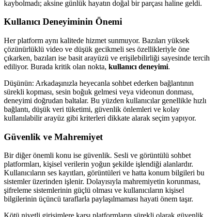
kaybolmadı; aksine günlük hayatın doğal bir parçası haline geldi.
Kullanıcı Deneyiminin Önemi
Her platform aynı kalitede hizmet sunmuyor. Bazıları yüksek
çözünürlüklü video ve düşük gecikmeli ses özellikleriyle öne
çıkarken, bazıları ise basit arayüzü ve erişilebilirliği sayesinde tercih
ediliyor. Burada kritik olan nokta,
kullanıcı deneyimi
.
Düşünün: Arkadaşınızla heyecanla sohbet ederken bağlantının
sürekli kopması, sesin boğuk gelmesi veya videonun donması,
deneyimi doğrudan baltalar. Bu yüzden kullanıcılar genellikle hızlı
bağlantı, düşük veri tüketimi, güvenlik önlemleri ve kolay
kullanılabilir arayüz gibi kriterleri dikkate alarak seçim yapıyor.
Güvenlik ve Mahremiyet
Bir diğer önemli konu ise güvenlik. Sesli ve görüntülü sohbet
platformları, kişisel verilerin yoğun şekilde işlendiği alanlardır.
Kullanıcıların ses kayıtları, görüntüleri ve hatta konum bilgileri bu
sistemler üzerinden işlenir. Dolayısıyla mahremiyetin korunması,
şifreleme sistemlerinin güçlü olması ve kullanıcıların kişisel
bilgilerinin üçüncü taraflarla paylaşılmaması hayati önem taşır.
Kötü niyetli girişimlere karşı platformların sürekli olarak güvenlik