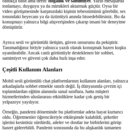
oldukça basit ama derin:
doğallık ve samimiyet
. Yazılı mesajlarda
tonlamayı, duyguyu ya da mimikleri aktarmak güçtür. Oysa bir
video görüşmesinde karşınızdaki kişinin tebessümünü görebilir, ses
tonundaki heyecanı ya da üzüntüyü anında hissedebilirsiniz. Bu da
konuşmayı yalnızca bilgi alışverişinden çıkarıp insani bir deneyime
dönüştürür.
Ayrıca sesli ve görüntülü iletişim, güven unsurunu da pekiştirir.
Tanımadığınız biriyle yalnızca yazılı olarak konuşmak bazen kuşku
uyandırabilir. Ancak canlı görüntüyle desteklenen bir sohbet,
samimiyet ve güveni çok daha hızlı inşa eder.
Çeşitli Kullanım Alanları
Mobil sesli görüntülü chat platformlarının kullanım alanları, yalnızca
arkadaşlarla sohbet etmekle sınırlı değil. İş dünyasında çevrim içi
toplantılardan eğitim alanında sanal sınıflara, hatta müşteri
hizmetlerinden uluslararası etkinliklere kadar çok geniş bir
yelpazeye yayılıyor.
Örneğin, pandemi döneminde bu platformlar adeta hayat kurtarıcı
oldu. Öğretmenler öğrencileriyle etkileşimde kalabildi, şirketler
işlerini kesintisiz sürdürdü, aileler ve dostlar ise birbirlerini görüp
hasret giderebildi. Pandemi sonrasında da bu alışkanlık tamamen