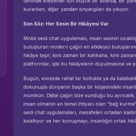
tanımak isteyenler için büyük bir avantaj. Bir ya
kurarken, diğer yandan önyargıları da yıkıyor.
Son Söz: Her Sesin Bir Hikâyesi Var
Mobil sesli chat uygulaması, insan sesinin sıcaklığ
buluşturan modern çağın en etkileyici buluşlarınd
hikâye taşır; kimi zaman bir kahkaha, kimi zama
platformlar, işte bu hikâyelerin duyulmasına ve p
Bugün, evinizde rahat bir koltukta ya da kalabalı
dokunuşla dünyanın başka bir köşesindeki insanla
mümkün. Dijital çağın bize sunduğu bu ayrıcalık,
insan olmanın en temel ihtiyacı olan “bağ kurma
sesli chat uygulamaları, mesafeleri ortadan kaldı
kısaltıyor ve her konuşmayı, insanlığın ortak hikâ