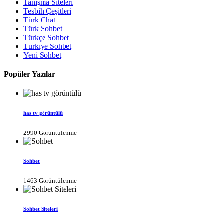
Tanışma Siteleri
Tesbih Çeşitleri
Türk Chat
Türk Sohbet
Türkçe Sohbet
Türkiye Sohbet
Yeni Sohbet
Popüler Yazılar
has tv görüntülü
2990 Görüntülenme
Sohbet
1463 Görüntülenme
Sohbet Siteleri