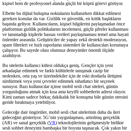
kişisel hem de profesyonel alanda güçlü bir köprü görevi görüyor.
Elbette bu dijital buluşma noktalarını kullanırken dikkat edilmesi
gereken konular da var. Gizlilik ve güvenlik, en kritik başlıkların
başında geliyor. Kullanıcıların, kişisel bilgilerini paylaşmadan önce
platformun gizlilik politikalarını incelemesi, güçlü şifreler kullanması
ve tanımadığı kişilerle hassas verileri paylaşmaması temel ama hayati
önlemler arasında. Geliştiriciler de yapay zekâ destekli moderasyon,
spam filtreleri ve hızlı raporlama sistemleri ile kullanıcıları korumaya
çalışıyor. Bu sayede olası olumsuz deneyimler önemli ölçüde
azaltılıyor.
Bu sitelerin kullanıcı kitlesi oldukça geniş. Gençler için yeni
arkadaşlar edinmek ve farklı kültürlerle tanışmak cazip bir
nedenken, orta yaş ve üzerindekiler için de eski dostlarla iletişimi
sürdürmek veya yeni çevreler edinmek rahatlatıcı bir seçenek
sunuyor. Bazı kullanıcılar içinse mobil sesli chat siteleri, günün
yorgunluğunu atmak için kısa ama keyifli sohbetlerin adresi oluyor.
Kimi zaman sadece birkaç dakikalık bir konuşma bile günün stresini
geride bırakmaya yetebiliyor.
Geleceğe dair öngörüler, mobil sesli chat sitelerinin daha da ileri
gideceğini gösteriyor. 5G’nin yaygınlaşması, artırılmış gerçeklik
(AR) ve sanal gerçeklik (
VR
) teknolojilerinin gelişmesiyle birlikte
sesli sohbet deneyimi bambaşka bir boyuta taşınacak. Çok yakın bir