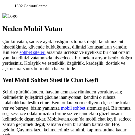
1392 Görüntülenme
Neden Mobil Vatan
Çünkü vatan, sadece ayak bastığımız toprak değil; kendimizi ait
hissettiğimiz, güvende bulduğumuz, dilimizi konuşanların yanıdır.
Binlerce
sohbet siteleri
arasında ücretsiz ve üyeliksiz bir chat ortamı
yani kendinizi vatanınızda hissedecek bir mekan arıyor iseniz, doğru
yerdesiniz. Kolaylık ve estetiklik, özgürlük, kardeşlik, dostluk ve
aşk ne ararsanız bu mobil chat yerinde.
Yeni Mobil Sohbet Sitesi ile Chat Keyfi
Şehrin gürültüsünden, hayatın acımasız ritminden yorulduysan;
kelimelerin iyileştirici gücüne inanıyorsan, kendini o ruhsuz
kalabalıklara teslim etme. Beni onlara verme diyen o iç sesine kulak
ver ve buraya, bizim yanımıza
mobil sohbet
sitemize gel. Bir rumuz
seç, sessizce odalarımızdan birine sız ve içindeki o güzel insanı
kelimelerle dışarı çıkar. Mobilvatan.com’da mobil chat keyfi, sadece
zaman geçirmek değil; zamana derin bir anlam katmaktır. Hoş
geldin. Çayımız taze, kelimelerimiz samimi, kapımız ardına kadar