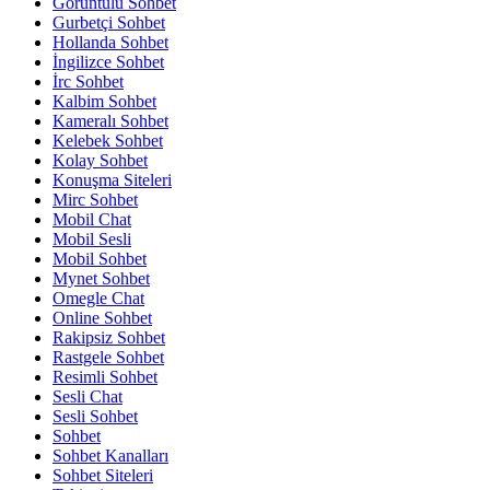
Görüntülü Sohbet
Gurbetçi Sohbet
Hollanda Sohbet
İngilizce Sohbet
İrc Sohbet
Kalbim Sohbet
Kameralı Sohbet
Kelebek Sohbet
Kolay Sohbet
Konuşma Siteleri
Mirc Sohbet
Mobil Chat
Mobil Sesli
Mobil Sohbet
Mynet Sohbet
Omegle Chat
Online Sohbet
Rakipsiz Sohbet
Rastgele Sohbet
Resimli Sohbet
Sesli Chat
Sesli Sohbet
Sohbet
Sohbet Kanalları
Sohbet Siteleri