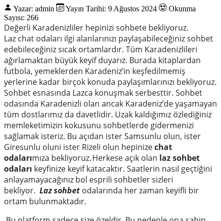
Yazar: admin
Yayın Tarihi: 9 Ağustos 2024
Okunma
Sayısı: 266
Değerli Karadenizliler hepinizi sohbete bekliyoruz.
Laz chat odaları ilgi alanlarınızı paylaşabileceğiniz sohbet
edebileceğiniz sıcak ortamlardır. Tüm Karadenizlileri
ağırlamaktan büyük keyif duyarız. Burada kitaplardan
futbola
,
yemeklerden Karadeniz’in keşfedilmemiş
yerlerine kadar birçok konuda paylaşımlarınızı bekliyoruz.
Sohbet esnasında Lazca konuşmak serbesttir. Sohbet
odasında Karadenizli olan ancak Karadeniz’de yaşamayan
tüm dostlarımız da davetlidir.
U
zak kaldığımız özlediğiniz
memleketimizin kokusunu sohbetlerde gidermenizi
sağlamak isteriz. Bu açı
dan ister Samsunlu olun, ister
G
iresunlu olun
i
ister Rizeli olun hepinize
chat
odaları
mıza bekliyoruz.
Herkese açık olan
laz sohbet
o
da
la
rı
keyfinize keyif katacaktır. Saatlerin nasıl geçtiğini
anlayamayacağınız bol esprili sohbetler sizleri
bekliyor.
L
a
z sohbet
odalarında her zaman keyifli bir
ortam bulunmaktadır.
Bu platform sadece size özeldir. Bu nedenle ona sahip