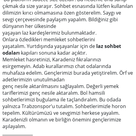
çıkmak da size yaraşır.
Sohbet esnasında lütfen kullanılan
dilimizin kırıcı olmamasına özen gösterelim. Saygı ve
sevgi çerçevesinde paylaşım yapalım.
Bildiğiniz gibi
dünyanın her ülkesinde
yaşayan laz kardeşlerimiz bulunmaktadır.
Onlara özledikleri memleket sohbetlerini
yaşatalım.
Yurtdışında yaşayanlar için de
laz sohbet
odaları
kapıları sonuna kadar açıktır.
Memleket
hasretinizi,
Karadeniz fıkralarınızı
esirgemeyin.
Adab kurallarımızı chat odalarında
muhafaza edelim.
Gençlerimizi burada yetiştirelim.
Örf ve
adetlerimizin unutulmadan
genç nesile aktarılmasını sağlayalım.
Değerli yemek
tariflerimizi genç nesile aktaralım. Bol hamsili
sohbetlerimizi buğulama ile taçlandıralım. Bu odada
yalnızca Trabzonspor’u tutalım. Sohbetlerimizle horon
tepelim. Kültürümüzü ve sevgimizi herkese yayalım.
Karadenizli olmanın
ve
birliğin önemini gençlerimize
aşılayalım.