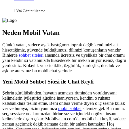
1394 Görüntülenme
Neden Mobil Vatan
Çünkü vatan, sadece ayak bastığımız toprak değil; kendimizi ait
hissettiğimiz, güvende bulduğumuz, dilimizi konuşanların yanıdır.
Binlerce
sohbet siteleri
arasında ücretsiz ve üyeliksiz bir chat ortamı
yani kendinizi vatanınızda hissedecek bir mekan arıyor iseniz, doğru
yerdesiniz. Kolaylık ve estetiklik, özgürlük, kardeşlik, dostluk ve
aşk ne ararsanız bu mobil chat yerinde.
Yeni Mobil Sohbet Sitesi ile Chat Keyfi
Şehrin gürültüsünden, hayatın acımasız ritminden yorulduysan;
kelimelerin iyileştirici gücüne inanıyorsan, kendini o ruhsuz
kalabalıklara teslim etme. Beni onlara verme diyen o iç sesine kulak
ver ve buraya, bizim yanımıza
mobil sohbet
sitemize gel. Bir rumuz
seç, sessizce odalarımızdan birine sız ve içindeki o güzel insanı
kelimelerle dışarı çıkar. Mobilvatan.com’da mobil chat keyfi, sadece
zaman geçirmek değil; zamana derin bir anlam katmaktır. Hoş