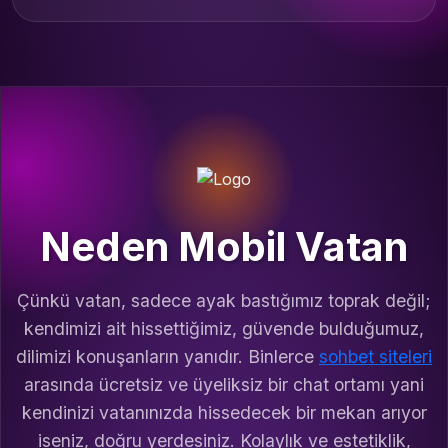
Neden Mobil Vatan
Çünkü vatan, sadece ayak bastığımız toprak değil;
kendimizi ait hissettiğimiz, güvende bulduğumuz,
dilimizi konuşanların yanıdır. Binlerce
sohbet siteleri
arasında ücretsiz ve üyeliksiz bir chat ortamı yani
kendinizi vatanınızda hissedecek bir mekan arıyor
iseniz, doğru yerdesiniz. Kolaylık ve estetiklik,