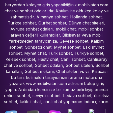
heryerden kolayca giriş yapabildiğiniz mobilvatan.com
chat ve sohbet odaları dır. Katılım ise oldukça kolay ve
zahmetsizdir. Almanya sohbet, Hollanda sohbet,
Türkçe sohbet, Gurbet sohbet, Dünya chat siteleri,
Avrupa sohbet odaları, mobil chat, mobil sohbet
arayan değerli kullanıcılar. Bilgisayar veya mobil
farketmeden tarayıcınıza, Geveze sohbet, Kalbim
sohbet, Sohbetci chat, Mynet sohbet, Eski mynet
sohbet, Mynet chat, Türk sohbet, Türkiye sohbet,
Kelebek sohbet, Hastv chat, Canlı sohbet, Canlısaray
chat ve sohbet, Sohbet odaları, Sohbet siteleri, Sohbet
kanalları, Sohbet mekanı, Chat siteleri vs vs. Kısacası
bu tarz kelimeleri tarayıcınızın arama motoruna
yazarak www.mobilvatan.com adresini bulup giriş
yapın. Ardından kendinize bir rumuz belirleyip anında
online sohbet, seviyeli sohbet, bedava sohbet, ücretsiz
sohbet, kaliteli chat, canlı chat yapmanın tadını çıkarın.