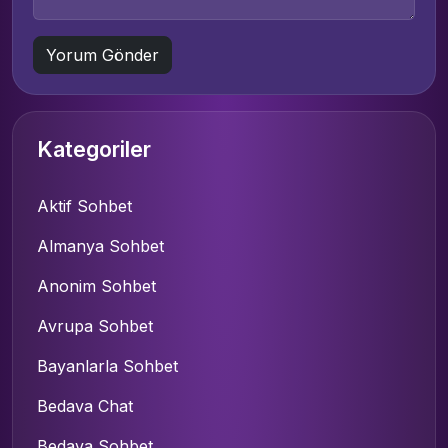
Kategoriler
Aktif Sohbet
Almanya Sohbet
Anonim Sohbet
Avrupa Sohbet
Bayanlarla Sohbet
Bedava Chat
Bedava Sohbet