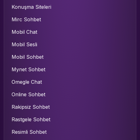
Konuşma Siteleri
Mirc Sohbet
Mobil Chat
Mobil Sesli
Mobil Sohbet
Mynet Sohbet
Omegle Chat
Online Sohbet
Rakipsiz Sohbet
Rastgele Sohbet
Resimli Sohbet