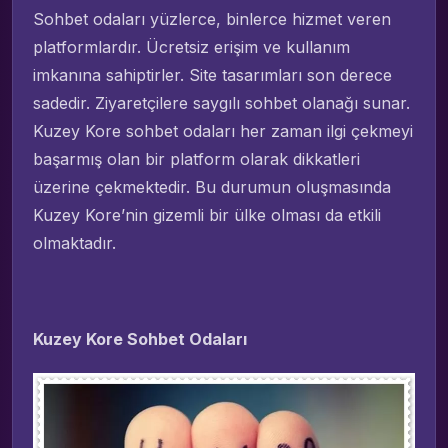
Sohbet odaları yüzlerce, binlerce hizmet veren
platformlardır. Ücretsiz erişim ve kullanım
imkanına sahiptirler. Site tasarımları son derece
sadedir. Ziyaretçilere saygılı sohbet olanağı sunar.
Kuzey Kore sohbet odaları her zaman ilgi çekmeyi
başarmış olan bir platform olarak dikkatleri
üzerine çekmektedir. Bu durumun oluşmasında
Kuzey Kore’nin gizemli bir ülke olması da etkili
olmaktadır.
Kuzey Kore Sohbet Odaları