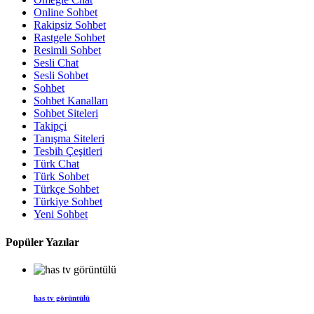
Online Sohbet
Rakipsiz Sohbet
Rastgele Sohbet
Resimli Sohbet
Sesli Chat
Sesli Sohbet
Sohbet
Sohbet Kanalları
Sohbet Siteleri
Takipçi
Tanışma Siteleri
Tesbih Çeşitleri
Türk Chat
Türk Sohbet
Türkçe Sohbet
Türkiye Sohbet
Yeni Sohbet
Popüler Yazılar
has tv görüntülü