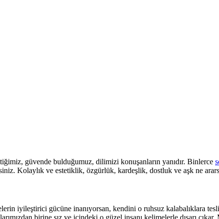
ttiğimiz, güvende bulduğumuz, dilimizi konuşanların yanıdır. Binlerce
s
iniz. Kolaylık ve estetiklik, özgürlük, kardeşlik, dostluk ve aşk ne arar
rin iyileştirici gücüne inanıyorsan, kendini o ruhsuz kalabalıklara tes
larımızdan birine sız ve içindeki o güzel insanı kelimelerle dışarı çık