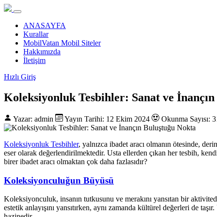
ANASAYFA
Kurallar
MobilVatan Mobil Siteler
Hakkımızda
İletişim
Hızlı Giriş
Koleksiyonluk Tesbihler: Sanat ve İnançı
Yazar: admin
Yayın Tarihi: 12 Ekim 2024
Okunma Sayısı: 3
Koleksiyonluk Tesbihler
, yalnızca ibadet aracı olmanın ötesinde, deri
eser olarak değerlendirilmektedir. Usta ellerden çıkan her tesbih, kendi
birer ibadet aracı olmaktan çok daha fazlasıdır?
Koleksiyonculuğun Büyüsü
Koleksiyonculuk, insanın tutkusunu ve merakını yansıtan bir aktivited
estetik anlayışını yansıtırken, aynı zamanda kültürel değerleri de taşır.
hazinedir.