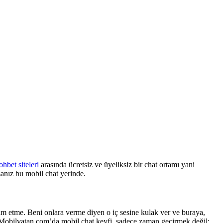
ohbet siteleri
arasında ücretsiz ve üyeliksiz bir chat ortamı yani
sanız bu mobil chat yerinde.
lim etme. Beni onlara verme diyen o iç sesine kulak ver ve buraya,
ar. Mobilvatan.com’da mobil chat keyfi, sadece zaman geçirmek değil;