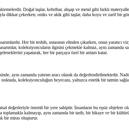
zemelerdir. Doğal taşlar, kehribar, ahşap ve metal gibi farklı materyalle
ıyla dikkat çekerken; oniks ve akik gibi taşlar, daha koyu ve zarif bir gör
asarımlardır. Her bir tesbih, ustasının elinden çıkarken, onun yaratıcı v
u tasarımlar, koleksiyoncuların ilgisini çekmekle kalmaz, aynı zamanda sana
geleneklerini yaşatarak, her bir parçaya özel bir anlam katar.
tesinde, aynı zamanda yatırım aracı olarak da değerlendirilmektedir. Nad
 Bu noktada, koleksiyonculuğun heyecanı, yalnızca estetik bir tatmin sağ
al değerleriyle önemli bir yere sahiptir. İnsanların bu eşsiz objelere ola
a toplamakla kalmayıp, aynı zamanda bir tarih, bir hikaye ve bir kültürü 
k bir miras oluşturur.