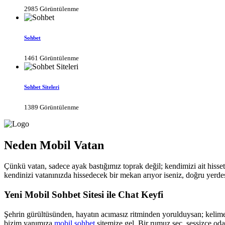
2985 Görüntülenme
Sohbet
1461 Görüntülenme
Sohbet Siteleri
1389 Görüntülenme
Neden Mobil Vatan
Çünkü vatan, sadece ayak bastığımız toprak değil; kendimizi ait hisse
kendinizi vatanınızda hissedecek bir mekan arıyor iseniz, doğru yerdes
Yeni Mobil Sohbet Sitesi ile Chat Keyfi
Şehrin gürültüsünden, hayatın acımasız ritminden yorulduysan; kelimele
bizim yanımıza
mobil sohbet
sitemize gel. Bir rumuz seç, sessizce oda