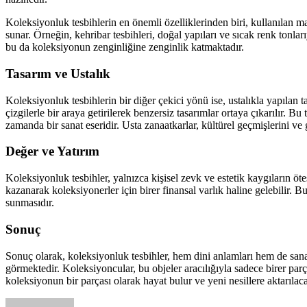
Koleksiyonluk tesbihlerin en önemli özelliklerinden biri, kullanılan mal
sunar. Örneğin, kehribar tesbihleri, doğal yapıları ve sıcak renk tonlar
bu da koleksiyonun zenginliğine zenginlik katmaktadır.
Tasarım ve Ustalık
Koleksiyonluk tesbihlerin bir diğer çekici yönü ise, ustalıkla yapılan t
çizgilerle bir araya getirilerek benzersiz tasarımlar ortaya çıkarılır. B
zamanda bir sanat eseridir. Usta zanaatkarlar, kültürel geçmişlerini ve 
Değer ve Yatırım
Koleksiyonluk tesbihler, yalnızca kişisel zevk ve estetik kaygıların ö
kazanarak koleksiyonerler için birer finansal varlık haline gelebilir.
sunmasıdır.
Sonuç
Sonuç olarak, koleksiyonluk tesbihler, hem dini anlamları hem de sanats
görmektedir. Koleksiyoncular, bu objeler aracılığıyla sadece birer parç
koleksiyonun bir parçası olarak hayat bulur ve yeni nesillere aktarılaca