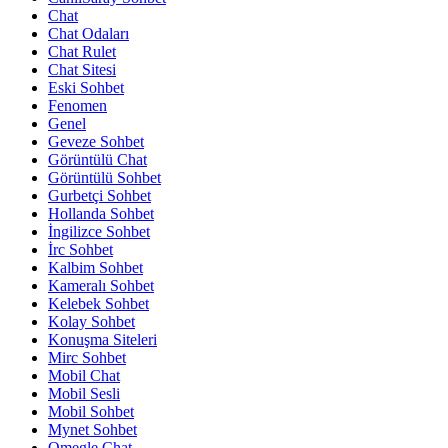
Chat
Chat Odaları
Chat Rulet
Chat Sitesi
Eski Sohbet
Fenomen
Genel
Geveze Sohbet
Görüntülü Chat
Görüntülü Sohbet
Gurbetçi Sohbet
Hollanda Sohbet
İngilizce Sohbet
İrc Sohbet
Kalbim Sohbet
Kameralı Sohbet
Kelebek Sohbet
Kolay Sohbet
Konuşma Siteleri
Mirc Sohbet
Mobil Chat
Mobil Sesli
Mobil Sohbet
Mynet Sohbet
Omegle Chat