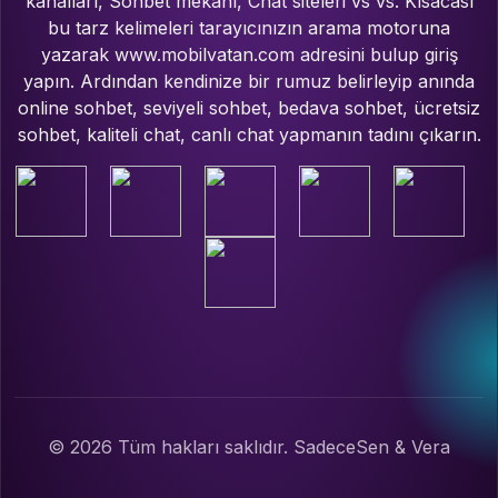
kanalları, Sohbet mekanı, Chat siteleri vs vs. Kısacası
bu tarz kelimeleri tarayıcınızın arama motoruna
yazarak www.mobilvatan.com adresini bulup giriş
yapın. Ardından kendinize bir rumuz belirleyip anında
online sohbet, seviyeli sohbet, bedava sohbet, ücretsiz
sohbet, kaliteli chat, canlı chat yapmanın tadını çıkarın.
© 2026 Tüm hakları saklıdır. SadeceSen & Vera