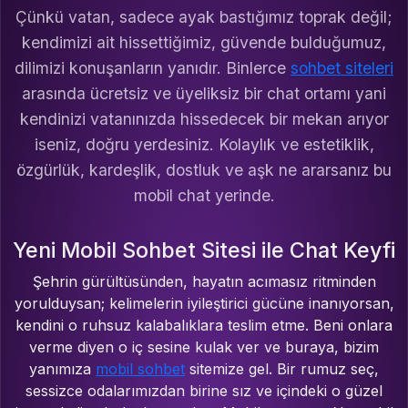
Çünkü vatan, sadece ayak bastığımız toprak değil;
kendimizi ait hissettiğimiz, güvende bulduğumuz,
dilimizi konuşanların yanıdır. Binlerce
sohbet siteleri
arasında ücretsiz ve üyeliksiz bir chat ortamı yani
kendinizi vatanınızda hissedecek bir mekan arıyor
iseniz, doğru yerdesiniz. Kolaylık ve estetiklik,
özgürlük, kardeşlik, dostluk ve aşk ne ararsanız bu
mobil chat yerinde.
Yeni Mobil Sohbet Sitesi ile Chat Keyfi
Şehrin gürültüsünden, hayatın acımasız ritminden
yorulduysan; kelimelerin iyileştirici gücüne inanıyorsan,
kendini o ruhsuz kalabalıklara teslim etme. Beni onlara
verme diyen o iç sesine kulak ver ve buraya, bizim
yanımıza
mobil sohbet
sitemize gel. Bir rumuz seç,
sessizce odalarımızdan birine sız ve içindeki o güzel