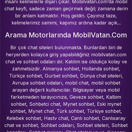
insanı kelimelerle dışarı çıkar. Mobilvatan.com’da mobil
chat keyfi, sadece zaman geçirmek değil; zamana derin
bir anlam katmaktır. Hoş geldin. Çayımız taze,
kelimelerimiz samimi, kapımız ardına kadar açık...
Arama Motorlarında MobilVatan.Com
Bir çok chat siteleri bulunmakta. Bunlardan biri de
heryerden kolayca giriş yapabildiğiniz mobilvatan.com
chat ve sohbet odaları dır. Katılım ise oldukça kolay ve
zahmetsizdir. Almanya sohbet, Hollanda sohbet,
Türkçe sohbet, Gurbet sohbet, Dünya chat siteleri,
Avrupa sohbet odaları, mobil chat, mobil sohbet
arayan değerli kullanıcılar. Bilgisayar veya mobil
farketmeden tarayıcınıza, Geveze sohbet, Kalbim
sohbet, Sohbetci chat, Mynet sohbet, Eski mynet
sohbet, Mynet chat, Türk sohbet, Türkiye sohbet,
Kelebek sohbet, Hastv chat, Canlı sohbet, Canlısaray
chat ve sohbet, Sohbet odaları, Sohbet siteleri, Sohbet