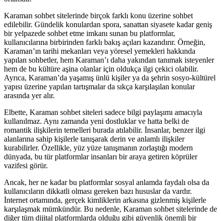
Karaman sohbet sitelerinde birçok farklı konu üzerine sohbet
edilebilir. Gündelik konulardan spora, sanattan siyasete kadar geniş
bir yelpazede sohbet etme imkanı sunan bu platformlar,
kullanıcılarına birbirinden farklı bakış açıları kazandırır. Örneğin,
Karaman’ın tarihi mekanları veya yöresel yemekleri hakkında
yapılan sohbetler, hem Karaman’ı daha yakından tanımak isteyenler
hem de bu kültüre aşina olanlar için oldukça ilgi çekici olabilir.
Ayrıca, Karaman’da yaşamış ünlü kişiler ya da şehrin sosyo-kültürel
yapısı üzerine yapılan tartışmalar da sıkça karşılaşılan konular
arasında yer alır.
Elbette, Karaman sohbet siteleri sadece bilgi paylaşımı amacıyla
kullanılmaz. Aynı zamanda yeni dostluklar ve hatta belki de
romantik ilişkilerin temelleri burada atılabilir. İnsanlar, benzer ilgi
alanlarına sahip kişilerle tanışarak derin ve anlamlı ilişkiler
kurabilirler. Özellikle, yüz yüze tanışmanın zorlaştığı modern
dünyada, bu tür platformlar insanları bir araya getiren köprüler
vazifesi görür.
Ancak, her ne kadar bu platformlar sosyal anlamda faydalı olsa da
kullanıcıların dikkatli olması gereken bazı hususlar da vardır.
İnternet ortamında, gerçek kimliklerin arkasına gizlenmiş kişilerle
karşılaşmak mümkündür. Bu nedenle, Karaman sohbet sitelerinde de
diğer tüm dijital platformlarda olduğu gibi güvenlik önemli bir