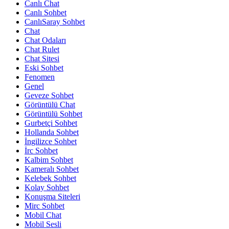
Canlı Chat
Canlı Sohbet
CanlıSaray Sohbet
Chat
Chat Odaları
Chat Rulet
Chat Sitesi
Eski Sohbet
Fenomen
Genel
Geveze Sohbet
Görüntülü Chat
Görüntülü Sohbet
Gurbetçi Sohbet
Hollanda Sohbet
İngilizce Sohbet
İrc Sohbet
Kalbim Sohbet
Kameralı Sohbet
Kelebek Sohbet
Kolay Sohbet
Konuşma Siteleri
Mirc Sohbet
Mobil Chat
Mobil Sesli