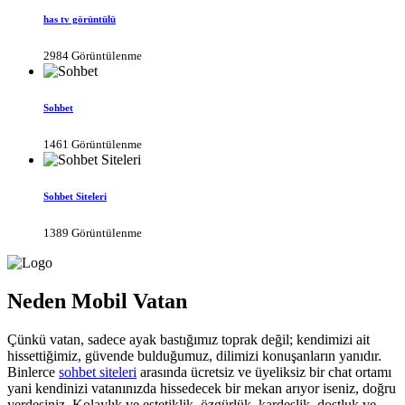
has tv görüntülü
2984 Görüntülenme
Sohbet
1461 Görüntülenme
Sohbet Siteleri
1389 Görüntülenme
Neden Mobil Vatan
Çünkü vatan, sadece ayak bastığımız toprak değil; kendimizi ait
hissettiğimiz, güvende bulduğumuz, dilimizi konuşanların yanıdır.
Binlerce
sohbet siteleri
arasında ücretsiz ve üyeliksiz bir chat ortamı
yani kendinizi vatanınızda hissedecek bir mekan arıyor iseniz, doğru
yerdesiniz. Kolaylık ve estetiklik, özgürlük, kardeşlik, dostluk ve