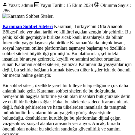
Yazar: admin
Yayın Tarihi: 15 Ekim 2024
Okunma Sayısı:
286
Karaman Sohbet Siteleri
Karaman, Türkiye’nin Orta Anadolu
Bölgesi’nde yer alan tarihi ve kültürel açıdan zengin bir şehirdir. Bu
şehir, köklü geçmişiyle birlikte sıcak kanlı insanlarıyla da bilinir.
İnternetin yaygınlaşmasıyla birlikte Karaman’da da birçok insan,
sosyal hayatını online platformlara taşımaya başlamış ve özellikle
sohbet siteleri büyük ilgi görmüştür. Bu platformlar, şehirdeki
insanları bir araya getirerek, keyifli ve samimi sohbet ortamları
sunar. Karaman sohbet siteleri, yalnızca Karaman’da yaşayanlar için
değil, bu şehirle bağlantı kurmak isteyen diğer kişiler için de önemli
bir mecra haline gelmiştir.
Bir sohbet sitesi, özellikle yerel bir kitleye hitap ettiğinde çok daha
anlamlı hale gelir. Karaman sohbet siteleri de bu doğrultuda,
hemşehrilik bağıyla birbirine yakın olan insanları buluşturarak derin
ve etkili bir iletişim sağlar. Fakat bu sitelerde sadece Karamanlılarla
değil, farklı şehirlerden ve hatta ülkelerden insanlarla da tanışmak
mümkündür. İnsanların bir araya gelip görüş alışverişinde
bulunduğu, dostlukların kurulduğu bu platformlar, dijital çağın
vazgeçilmez sosyal alanları arasında yer alıyor. Ancak, burada
önemli olan nokta; bu sitelerin sunduğu güvenilirlik ve samimi
ortamdır.