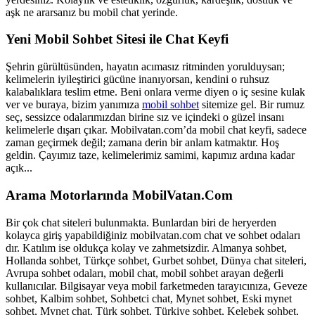
aşk ne ararsanız bu mobil chat yerinde.
Yeni Mobil Sohbet Sitesi ile Chat Keyfi
Şehrin gürültüsünden, hayatın acımasız ritminden yorulduysan;
kelimelerin iyileştirici gücüne inanıyorsan, kendini o ruhsuz
kalabalıklara teslim etme. Beni onlara verme diyen o iç sesine kulak
ver ve buraya, bizim yanımıza
mobil sohbet
sitemize gel. Bir rumuz
seç, sessizce odalarımızdan birine sız ve içindeki o güzel insanı
kelimelerle dışarı çıkar. Mobilvatan.com’da mobil chat keyfi, sadece
zaman geçirmek değil; zamana derin bir anlam katmaktır. Hoş
geldin. Çayımız taze, kelimelerimiz samimi, kapımız ardına kadar
açık...
Arama Motorlarında MobilVatan.Com
Bir çok chat siteleri bulunmakta. Bunlardan biri de heryerden
kolayca giriş yapabildiğiniz mobilvatan.com chat ve sohbet odaları
dır. Katılım ise oldukça kolay ve zahmetsizdir. Almanya sohbet,
Hollanda sohbet, Türkçe sohbet, Gurbet sohbet, Dünya chat siteleri,
Avrupa sohbet odaları, mobil chat, mobil sohbet arayan değerli
kullanıcılar. Bilgisayar veya mobil farketmeden tarayıcınıza, Geveze
sohbet, Kalbim sohbet, Sohbetci chat, Mynet sohbet, Eski mynet
sohbet, Mynet chat, Türk sohbet, Türkiye sohbet, Kelebek sohbet,