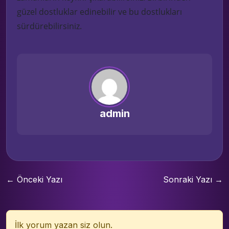
güzel dostluklar edinebilir ve bu dost
lukları
sürdürebilirsiniz.
admin
← Önceki Yazı
Sonraki Yazı →
İlk yorum yazan siz olun.