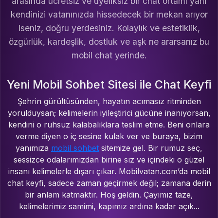
arasında ücretsiz ve üyeliksiz bir chat ortamı yani
kendinizi vatanınızda hissedecek bir mekan arıyor
iseniz, doğru yerdesiniz. Kolaylık ve estetiklik,
özgürlük, kardeşlik, dostluk ve aşk ne ararsanız bu
mobil chat yerinde.
Yeni Mobil Sohbet Sitesi ile Chat Keyfi
Şehrin gürültüsünden, hayatın acımasız ritminden
yorulduysan; kelimelerin iyileştirici gücüne inanıyorsan,
kendini o ruhsuz kalabalıklara teslim etme. Beni onlara
verme diyen o iç sesine kulak ver ve buraya, bizim
yanımıza
mobil sohbet
sitemize gel. Bir rumuz seç,
sessizce odalarımızdan birine sız ve içindeki o güzel
insanı kelimelerle dışarı çıkar. Mobilvatan.com’da mobil
chat keyfi, sadece zaman geçirmek değil; zamana derin
bir anlam katmaktır. Hoş geldin. Çayımız taze,
kelimelerimiz samimi, kapımız ardına kadar açık...