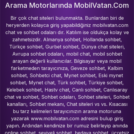
Arama Motorlarında MobilVatan.Com
Bir çok chat siteleri bulunmakta. Bunlardan biri de
heryerden kolayca giriş yapabildiğiniz mobilvatan.com
chat ve sohbet odaları dır. Katılım ise oldukça kolay ve
zahmetsizdir. Almanya sohbet, Hollanda sohbet,
Türkçe sohbet, Gurbet sohbet, Dünya chat siteleri,
Avrupa sohbet odaları, mobil chat, mobil sohbet
arayan değerli kullanıcılar. Bilgisayar veya mobil
farketmeden tarayıcınıza, Geveze sohbet, Kalbim
sohbet, Sohbetci chat, Mynet sohbet, Eski mynet
sohbet, Mynet chat, Türk sohbet, Türkiye sohbet,
Kelebek sohbet, Hastv chat, Canlı sohbet, Canlısaray
chat ve sohbet, Sohbet odaları, Sohbet siteleri, Sohbet
kanalları, Sohbet mekanı, Chat siteleri vs vs. Kısacası
bu tarz kelimeleri tarayıcınızın arama motoruna
yazarak www.mobilvatan.com adresini bulup giriş
yapın. Ardından kendinize bir rumuz belirleyip anında
online sohbet, seviyeli sohbet, bedava sohbet, ücretsiz