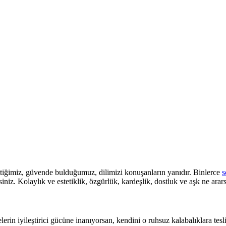
ttiğimiz, güvende bulduğumuz, dilimizi konuşanların yanıdır. Binlerce
s
iniz. Kolaylık ve estetiklik, özgürlük, kardeşlik, dostluk ve aşk ne arar
rin iyileştirici gücüne inanıyorsan, kendini o ruhsuz kalabalıklara tes