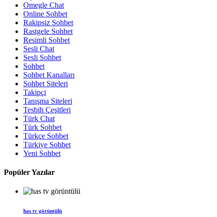
Omegle Chat
Online Sohbet
Rakipsiz Sohbet
Rastgele Sohbet
Resimli Sohbet
Sesli Chat
Sesli Sohbet
Sohbet
Sohbet Kanalları
Sohbet Siteleri
Takipçi
Tanışma Siteleri
Tesbih Çeşitleri
Türk Chat
Türk Sohbet
Türkçe Sohbet
Türkiye Sohbet
Yeni Sohbet
Popüler Yazılar
has tv görüntülü