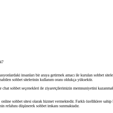
47
kasyonlardaki insanları bir araya getirmek amacı ile kurulan sohbet sitel
unabilen sohbet sitelerinin kullanım oranı oldukça yüksektir.
 ve chat sohbet seçenekleri ile ziyaretçilerimizin memnuniyetini kazanma
online sohbet sitesi olarak hizmet vermektedir. Farklı özelliklere sah
rinin refahını düşünerek sohbet imkanı sunmaktadır.