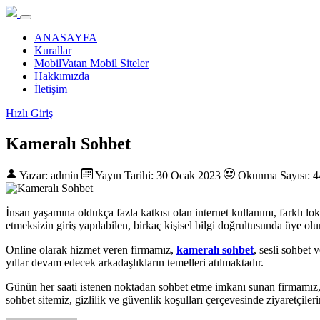
ANASAYFA
Kurallar
MobilVatan Mobil Siteler
Hakkımızda
İletişim
Hızlı Giriş
Kameralı Sohbet
Yazar: admin
Yayın Tarihi: 30 Ocak 2023
Okunma Sayısı: 4
İnsan yaşamına oldukça fazla katkısı olan internet kullanımı, farklı lo
etmeksizin giriş yapılabilen, birkaç kişisel bilgi doğrultusunda üye ol
Online olarak hizmet veren firmamız,
kameralı sohbet
, sesli sohbet
yıllar devam edecek arkadaşlıkların temelleri atılmaktadır.
Günün her saati istenen noktadan sohbet etme imkanı sunan firmamız, 
sohbet sitemiz, gizlilik ve güvenlik koşulları çerçevesinde ziyaretçile