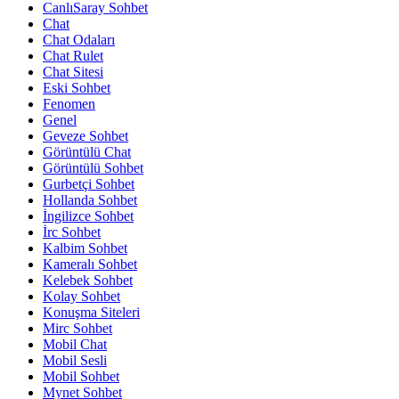
CanlıSaray Sohbet
Chat
Chat Odaları
Chat Rulet
Chat Sitesi
Eski Sohbet
Fenomen
Genel
Geveze Sohbet
Görüntülü Chat
Görüntülü Sohbet
Gurbetçi Sohbet
Hollanda Sohbet
İngilizce Sohbet
İrc Sohbet
Kalbim Sohbet
Kameralı Sohbet
Kelebek Sohbet
Kolay Sohbet
Konuşma Siteleri
Mirc Sohbet
Mobil Chat
Mobil Sesli
Mobil Sohbet
Mynet Sohbet