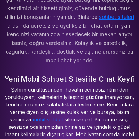
kendimizi ait hissettiğimiz, güvende bulduğumuz,
dilimizi konuşanların yanıdır. Binlerce
sohbet siteleri
arasında ücretsiz ve üyeliksiz bir chat ortamı yani
kendinizi vatanınızda hissedecek bir mekan arıyor
iseniz, doğru yerdesiniz. Kolaylık ve estetiklik,
özgürlük, kardeşlik, dostluk ve aşk ne ararsanız bu
mobil chat yerinde.
Yeni Mobil Sohbet Sitesi ile Chat Keyfi
Şehrin gürültüsünden, hayatın acımasız ritminden
yorulduysan; kelimelerin iyileştirici gücüne inanıyorsan,
kendini o ruhsuz kalabalıklara teslim etme. Beni onlara
verme diyen o iç sesine kulak ver ve buraya, bizim
yanımıza
mobil sohbet
sitemize gel. Bir rumuz seç,
sessizce odalarımızdan birine sız ve içindeki o güzel
insanı kelimelerle dışarı çıkar. Mobilvatan.com’da mobil