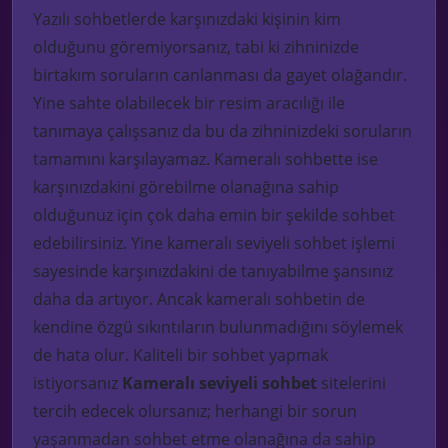
Yazılı sohbetlerde karşınızdaki kişinin kim
olduğunu göremiyor
sanız, tabi ki zihninizde
birtakım soruların canlanması da gayet olağandır.
Yine
sahte olabilecek bir resim aracılı
ğı ile
tanımaya çalışsanız da bu da zihninizdeki soruların
tamamını karşılayamaz.
Kameralı sohbette ise
karşınızdakini görebilme olanağına sahip
olduğunuz için
çok daha emin bir şekilde sohbet
edebilirsiniz. Yine kameralı seviyeli sohbet işlemi
sayesinde karşınızdakini de
tanıyabilme şansınız
daha da artıyor. Ancak kameralı sohbetin de
kendine özgü s
ıkıntıların bulunmadığını söylemek
de hata olur.
Kaliteli
bir sohbet yapmak
istiyorsanız
Kameralı seviyeli sohbet
sitelerini
tercih edecek olursanız; herhangi bir sorun
yaşanmadan sohbet etme olanağına da sahip