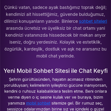
Çünkü vatan, sadece ayak bastığımız toprak değil;
kendimizi ait hissettiğimiz, güvende bulduğumuz,
dilimizi konuşanların yanıdır. Binlerce
sohbet siteleri
arasında ücretsiz ve üyeliksiz bir chat ortamı yani
kendinizi vatanınızda hissedecek bir mekan arıyor
iseniz, doğru yerdesiniz. Kolaylık ve estetiklik,
özgürlük, kardeşlik, dostluk ve aşk ne ararsanız bu
mobil chat yerinde.
Yeni Mobil Sohbet Sitesi ile Chat Keyfi
Şehrin gürültüsünden, hayatın acımasız ritminden
yorulduysan; kelimelerin iyileştirici gücüne inanıyorsan,
kendini o ruhsuz kalabalıklara teslim etme. Beni onlara
verme diyen o iç sesine kulak ver ve buraya, bizim
yanımıza
mobil sohbet
sitemize gel. Bir rumuz seç,
sessizce odalarımızdan birine sız ve içindeki o güzel