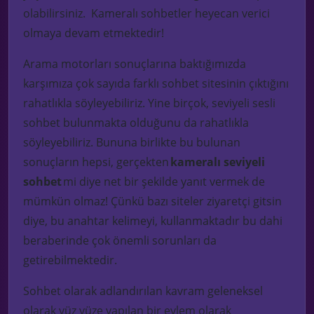
olabilirsiniz.
Kameralı sohbetler heyecan verici
olmaya devam etmektedir!
Arama motorları sonuçlarına baktığımızda
karşımıza çok sayıda farklı sohbet sitesinin çıktığını
rahatlıkla söyleyebiliriz. Yine
birçok, seviyeli sesli
sohbet bulunmakta
olduğunu da rahatlıkla
söyleyebiliriz. Bununa birlikte
bu bulunan
sonuçların hepsi, gerçekten
kameralı seviyeli
sohbet
mi diye net bir şekilde yanıt vermek de
mümkün olmaz! Ç
ünkü bazı siteler ziyaretçi gitsin
diye, bu
anahtar kelimeyi, kullanmaktadır bu dahi
beraberinde çok önemli sorunları da
getirebilmektedir.
Sohbet olarak adlandırılan kavram geleneksel
olara
k yüz yüze yapılan bir eylem olarak