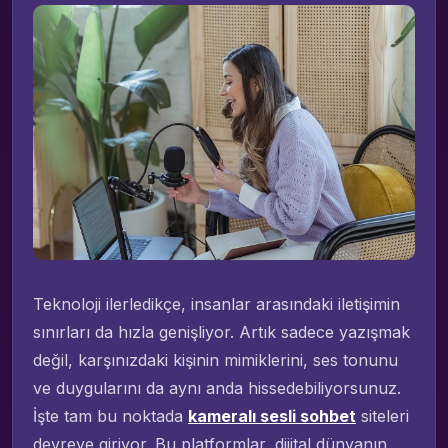
Teknoloji ilerledikçe, insanlar arasındaki iletişimin
sınırları da hızla genişliyor. Artık sadece yazışmak
değil, karşınızdaki kişinin mimiklerini, ses tonunu
ve duygularını da aynı anda hissedebiliyorsunuz.
İşte tam bu noktada
kameralı sesli sohbet
siteleri
devreye giriyor. Bu platformlar, dijital dünyanın