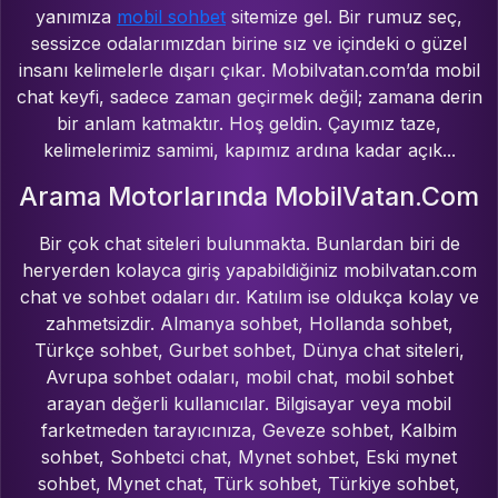
yanımıza
mobil sohbet
sitemize gel. Bir rumuz seç,
sessizce odalarımızdan birine sız ve içindeki o güzel
insanı kelimelerle dışarı çıkar. Mobilvatan.com’da mobil
chat keyfi, sadece zaman geçirmek değil; zamana derin
bir anlam katmaktır. Hoş geldin. Çayımız taze,
kelimelerimiz samimi, kapımız ardına kadar açık...
Arama Motorlarında MobilVatan.Com
Bir çok chat siteleri bulunmakta. Bunlardan biri de
heryerden kolayca giriş yapabildiğiniz mobilvatan.com
chat ve sohbet odaları dır. Katılım ise oldukça kolay ve
zahmetsizdir. Almanya sohbet, Hollanda sohbet,
Türkçe sohbet, Gurbet sohbet, Dünya chat siteleri,
Avrupa sohbet odaları, mobil chat, mobil sohbet
arayan değerli kullanıcılar. Bilgisayar veya mobil
farketmeden tarayıcınıza, Geveze sohbet, Kalbim
sohbet, Sohbetci chat, Mynet sohbet, Eski mynet
sohbet, Mynet chat, Türk sohbet, Türkiye sohbet,