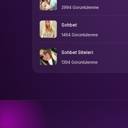
2994 Görüntülenme
Sohbet
1464 Görüntülenme
Sohbet Siteleri
1394 Görüntülenme