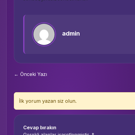
admin
← Önceki Yazı
İlk yorum yazan siz olun.
Cevap bırakın
Gerekli alanlar işaretlenmiştir.
*