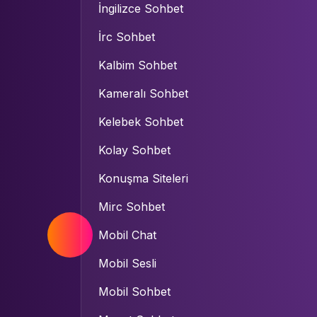
İngilizce Sohbet
İrc Sohbet
Kalbim Sohbet
Kameralı Sohbet
Kelebek Sohbet
Kolay Sohbet
Konuşma Siteleri
Mirc Sohbet
Mobil Chat
Mobil Sesli
Mobil Sohbet