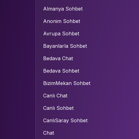
Almanya Sohbet
Anonim Sohbet
Avrupa Sohbet
Bayanlarla Sohbet
Bedava Chat
Bedava Sohbet
BizimMekan Sohbet
Canlı Chat
Canlı Sohbet
CanlıSaray Sohbet
Chat