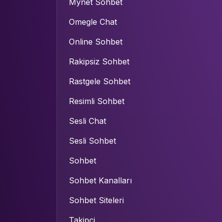
Mynet Sohbet
Omegle Chat
Online Sohbet
Rakipsiz Sohbet
Rastgele Sohbet
Resimli Sohbet
Sesli Chat
Sesli Sohbet
Sohbet
Sohbet Kanalları
Sohbet Siteleri
Takipçi