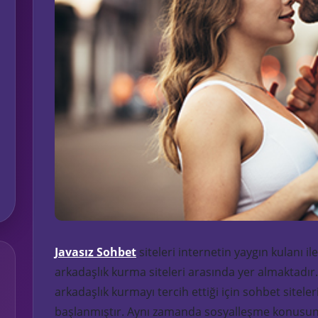
Javasız Sohbet
siteleri internetin yaygın kulanı i
arkadaşlık kurma siteleri arasında yer almaktadır. 
arkadaşlık kurmayı tercih ettiği için sohbet sitele
başlanmıştır. Aynı zamanda sosyalleşme konusu