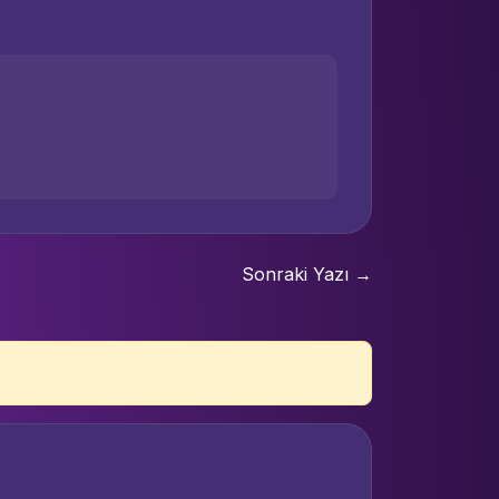
Sonraki Yazı →