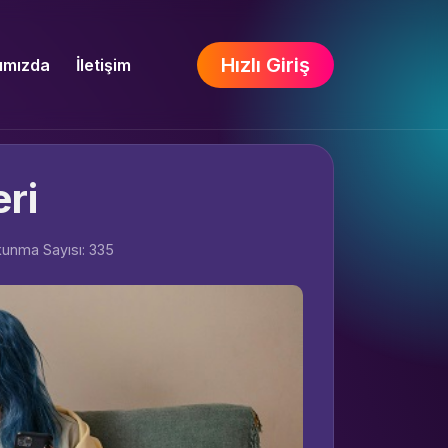
Hızlı Giriş
ımızda
İletişim
eri
unma Sayısı: 335