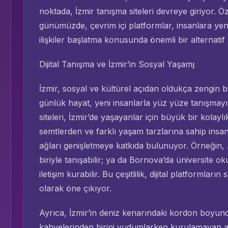
noktada, İzmir tanışma siteleri devreye giriyor. Öze
günümüzde, çevrim içi platformlar, insanlara yen
ilişkiler başlatma konusunda önemli bir alternatif 
Dijital Tanışma ve İzmir’in Sosyal Yaşam
ı
İzmir, sosyal ve kültürel açıdan oldukça zengin b
günlük hayat, yeni insanlarla yüz yüze tanışmayı 
siteleri, İzmir’de yaşayanlar için büyük bir kolaylı
semtlerden ve farklı yaşam tarzlarına sahip insanl
ağları genişletmeye katkıda bulunuyor. Örneğin, 
biriyle tanışabilir; ya da Bornova’da üniversite o
iletişim kurabilir. Bu çeşitlilik, dijital platformla
olarak öne çıkıyor.
Ayrıca, İzmir’in deniz kenarındaki kordon boyu
kahvelerinden birini yudumlarken kurulamayan arka