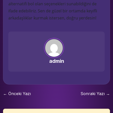
alternatifi bol olan seçenekleri sunabildiğini de
ifade edebiliriz. Sen de güzel bir ortamda keyifli
arkadaşlıklar kurmak istersen, doğru yerdesin!
admin
← Önceki Yazı
Sonraki Yazı →