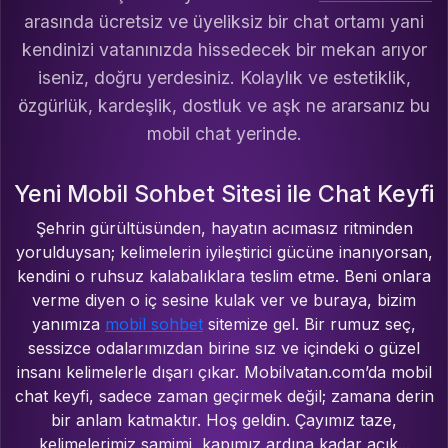
arasında ücretsiz ve üyeliksiz bir chat ortamı yani
kendinizi vatanınızda hissedecek bir mekan arıyor
iseniz, doğru yerdesiniz. Kolaylık ve estetiklik,
özgürlük, kardeşlik, dostluk ve aşk ne ararsanız bu
mobil chat yerinde.
Yeni Mobil Sohbet Sitesi ile Chat Keyfi
Şehrin gürültüsünden, hayatın acımasız ritminden
yorulduysan; kelimelerin iyileştirici gücüne inanıyorsan,
kendini o ruhsuz kalabalıklara teslim etme. Beni onlara
verme diyen o iç sesine kulak ver ve buraya, bizim
yanımıza
mobil sohbet
sitemize gel. Bir rumuz seç,
sessizce odalarımızdan birine sız ve içindeki o güzel
insanı kelimelerle dışarı çıkar. Mobilvatan.com’da mobil
chat keyfi, sadece zaman geçirmek değil; zamana derin
bir anlam katmaktır. Hoş geldin. Çayımız taze,
kelimelerimiz samimi, kapımız ardına kadar açık...