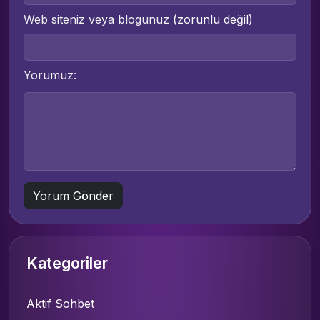
Web siteniz veya blogunuz
(zorunlu değil)
Yorumuz:
Kategoriler
Aktif Sohbet