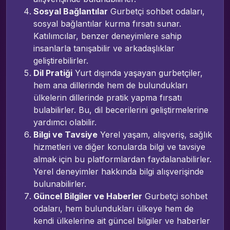
Sosyal Bağlantılar
Gurbetçi sohbet odaları,
sosyal bağlantılar kurma fırsatı sunar.
Katılımcılar, benzer deneyimlere sahip
insanlarla tanışabilir ve arkadaşlıklar
geliştirebilirler.
Dil Pratiği
Yurt dışında yaşayan gurbetçiler,
hem ana dillerinde hem de bulundukları
ülkelerin dillerinde pratik yapma fırsatı
bulabilirler. Bu, dil becerilerini geliştirmelerine
yardımcı olabilir.
Bilgi ve Tavsiye
Yerel yaşam, alışveriş, sağlık
hizmetleri ve diğer konularda bilgi ve tavsiye
almak için bu platformlardan faydalanabilirler.
Yerel deneyimler hakkında bilgi alışverişinde
bulunabilirler.
Güncel Bilgiler ve Haberler
Gurbetçi sohbet
odaları, hem bulundukları ülkeye hem de
kendi ülkelerine ait güncel bilgiler ve haberler