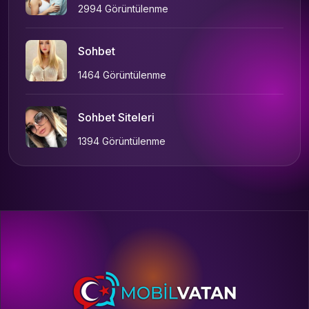
2994 Görüntülenme
Sohbet
1464 Görüntülenme
Sohbet Siteleri
1394 Görüntülenme