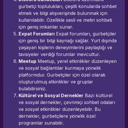
gurbetçi toplulukları, çeşitli konularda sohbet
etmek ve bilgi alışverişinde bulunmak için
kullanılabilir. Özellikle sesli ve metin sohbeti
için geniş imkanlar sunar.
Expat Forumları
Expat forumları, gurbetçiler
için geniş bir bilgi kaynağı sağlar. Yurt dışında
yaşayan kişilerin deneyimlerini paylaştığı ve
tavsiyeler verdiği forumlar mevcuttur.
Meetup
Meetup, yerel etkinlikler düzenleyen
ve sosyal bağlantılar kurmaya yönelik
platformdur. Gurbetçiler için özel olarak
oluşturulmuş etkinlikler ve gruplar
bulabilirsiniz.
Kültürel ve Sosyal Dernekler
Bazı kültürel
ve sosyal dernekler, çevrimiçi sohbet odaları
ve sosyal etkinlikler düzenleyebilir. Bu
dernekler, gurbetçilere yönelik özel
programlar sunabilir.