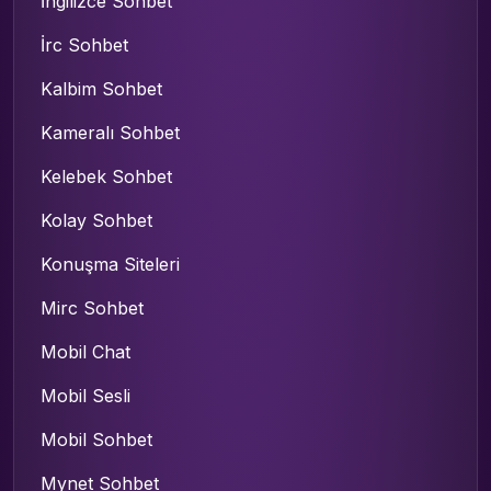
İngilizce Sohbet
İrc Sohbet
Kalbim Sohbet
Kameralı Sohbet
Kelebek Sohbet
Kolay Sohbet
Konuşma Siteleri
Mirc Sohbet
Mobil Chat
Mobil Sesli
Mobil Sohbet
Mynet Sohbet