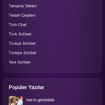
Tanışma Siteleri
Tesbih Çeşitleri
Türk Chat
Türk Sohbet
Türkçe Sohbet
Türkiye Sohbet
Yeni Sohbet
Popüler Yazılar
has tv görüntülü