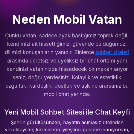
Neden Mobil Vatan
Çünkü vatan, sadece ayak bastığımız toprak değil;
kendimizi ait hissettiğimiz, güvende bulduğumuz,
dilimizi konuşanların yanıdır. Binlerce
sohbet siteleri
arasında ücretsiz ve üyeliksiz bir chat ortamı yani
kendinizi vatanınızda hissedecek bir mekan arıyor
iseniz, doğru yerdesiniz. Kolaylık ve estetiklik,
özgürlük, kardeşlik, dostluk ve aşk ne ararsanız bu
mobil chat yerinde.
Yeni Mobil Sohbet Sitesi ile Chat Keyfi
Şehrin gürültüsünden, hayatın acımasız ritminden
yorulduysan; kelimelerin iyileştirici gücüne inanıyorsan,