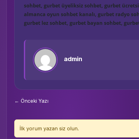
sohbet, gurbet üyeliksiz sohbet, gurbet ücretsi
almanca oyun sohbet kanalı, gurbet radyo sohb
gurbet lez sohbet, gurbet bayan sohbet, gurbe
admin
← Önceki Yazı
İlk yorum yazan siz olun.