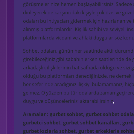
görüşmelerinize hemen başlayabilirsiniz. Sadece s
dinleyerek de karşınızdaki kişiyle çok özel ve güzel
odaları bu ihtiyaçları gidermek için hazırlanan v
alınmış platformlardır. Kişilik sahibi ve seviyeli i
platformlarda vicdani ve ahlaki duygular söz kon
Sohbet odaları, günün her saatinde aktif durumdad
girebileceğiniz gibi sabahın erken saatlerinde de 
arkadaşlık ilişkilerinin hat safhada olduğu ve sizi
olduğu bu platformları denediğinizde, ne demek is
her seferinde aradığınız ilişkiyi bulamamanız, h
gelmez. O yüzden bu tür odalarda zaman geçirerek
duygu ve düşüncelerinizi aktarabilirsiniz
.
Aramalar :
gurbet sohbet, gurbet sohbet odala
gurbetci sohbet, gurbet sohbet kanalları, gurbe
gurbet kızlarla sohbet, gurbet erkeklerle sohb