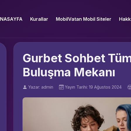
NASAYFA
Kurallar
MobilVatan Mobil Siteler
Hakk
Gurbet Sohbet Tüm 
Buluşma Mekanı
Yazar: admin
Yayın Tarihi: 19 Ağustos 2024