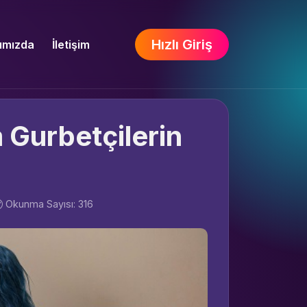
Hızlı Giriş
ımızda
İletişim
Gurbetçilerin
Okunma Sayısı: 316