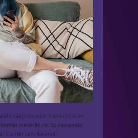
larla tanışarak onlarla konuşmak ve
tformlar olarak bilinir. Bu kapsamda
z sadece rumuz kullanarak