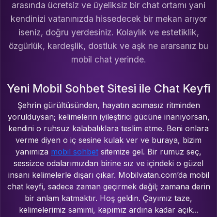
arasında ücretsiz ve üyeliksiz bir chat ortamı yani
kendinizi vatanınızda hissedecek bir mekan arıyor
iseniz, doğru yerdesiniz. Kolaylık ve estetiklik,
özgürlük, kardeşlik, dostluk ve aşk ne ararsanız bu
mobil chat yerinde.
Yeni Mobil Sohbet Sitesi ile Chat Keyfi
Şehrin gürültüsünden, hayatın acımasız ritminden
yorulduysan; kelimelerin iyileştirici gücüne inanıyorsan,
kendini o ruhsuz kalabalıklara teslim etme. Beni onlara
verme diyen o iç sesine kulak ver ve buraya, bizim
yanımıza
mobil sohbet
sitemize gel. Bir rumuz seç,
sessizce odalarımızdan birine sız ve içindeki o güzel
insanı kelimelerle dışarı çıkar. Mobilvatan.com’da mobil
chat keyfi, sadece zaman geçirmek değil; zamana derin
bir anlam katmaktır. Hoş geldin. Çayımız taze,
kelimelerimiz samimi, kapımız ardına kadar açık...