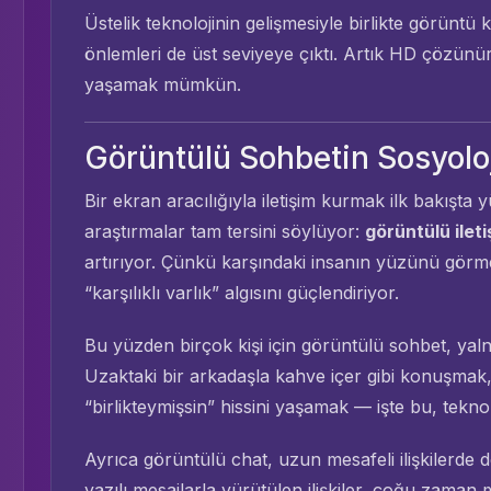
Üstelik teknolojinin gelişmesiyle birlikte görüntü k
önlemleri de üst seviyeye çıktı. Artık HD çözünür
yaşamak mümkün.
Görüntülü Sohbetin Sosyolo
Bir ekran aracılığıyla iletişim kurmak ilk bakışta y
araştırmalar tam tersini söylüyor:
görüntülü ileti
artırıyor. Çünkü karşındaki insanın yüzünü gör
“karşılıklı varlık” algısını güçlendiriyor.
Bu yüzden birçok kişi için görüntülü sohbet, yalnız
Uzaktaki bir arkadaşla kahve içer gibi konuşmak, 
“birlikteymişsin” hissini yaşamak — işte bu, teknolo
Ayrıca görüntülü chat, uzun mesafeli ilişkilerde
yazılı mesajlarla yürütülen ilişkiler, çoğu zama