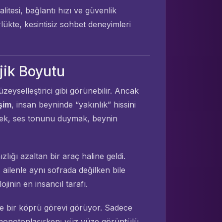
alitesi, bağlantı hızı ve güvenlik
lükte, kesintisiz sohbet deneyimleri
jik Boyutu
üzeyselleştirici gibi görünebilir. Ancak
şim
, insan beyninde “yakınlık” hissini
mek, ses tonunu duymak, beynin
lığı azaltan bir araç haline geldi.
ailenle aynı sofrada değilken bile
jinin en insancıl tarafı.
 de bir köprü görevi görüyor. Sadece
n monotonlaşırken; yüz yüze görüntülü