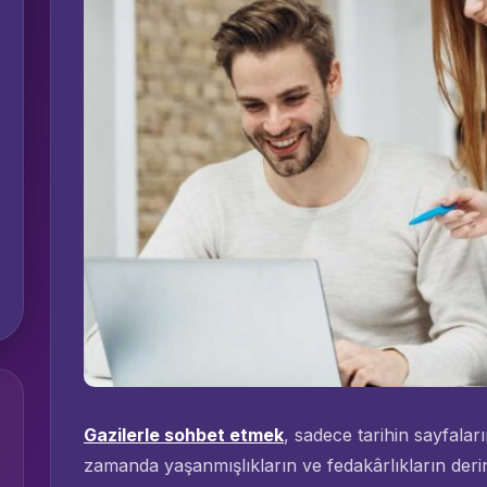
Gazilerle sohbet etmek
, sadece tarihin sayfalar
zamanda yaşanmışlıkların ve fedakârlıkların derin 