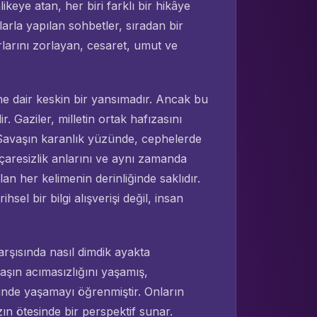
keye atan, her biri farklı bir hikâye
arla yapılan sohbetler, sıradan bir
arını zorlayan, cesaret, umut ve
ne dair keskin bir yansımadır. Ancak bu
r. Gaziler, milletin ortak hafızasını
. Savaşın karanlık yüzünde, cephelerde
 çaresizlik anlarını ve aynı zamanda
an her kelimenin derinliğinde saklıdır.
sel bir bilgi alışverişi değil, insan
arşısında nasıl dimdik ayakta
vaşın acımasızlığını yaşamış,
inde yaşamayı öğrenmiştir. Onların
zın ötesinde bir perspektif sunar.