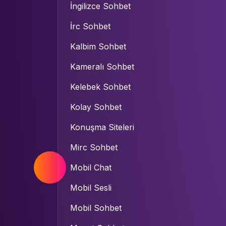
İngilizce Sohbet
İrc Sohbet
Kalbim Sohbet
Kameralı Sohbet
Kelebek Sohbet
Kolay Sohbet
Konuşma Siteleri
Mirc Sohbet
Mobil Chat
Mobil Sesli
Mobil Sohbet