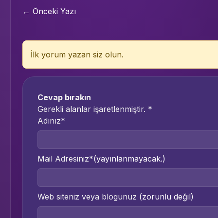
← Önceki Yazı
İlk yorum yazan siz olun.
Cevap bırakın
Gerekli alanlar işaretlenmiştir.
*
Adınız*
Mail Adresiniz*
(yayınlanmayacak.)
Web siteniz veya blogunuz
(zorunlu değil)