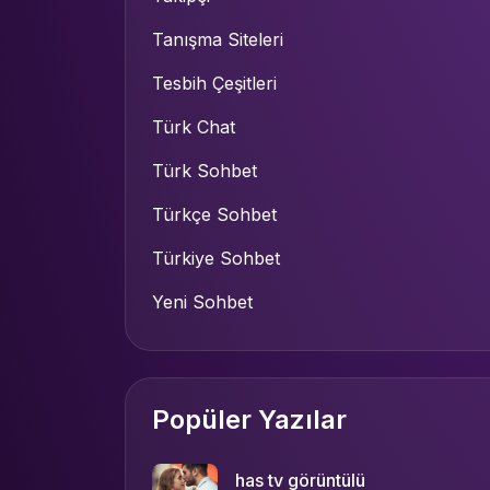
Tanışma Siteleri
Tesbih Çeşitleri
Türk Chat
Türk Sohbet
Türkçe Sohbet
Türkiye Sohbet
Yeni Sohbet
Popüler Yazılar
has tv görüntülü