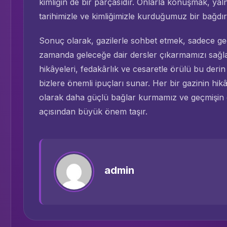
kimliğin de bir parçasıdır. Onlarla konuşmak, yaln
tarihimizle ve kimliğimizle kurduğumuz bir bağdır
Sonuç olarak, gazilerle sohbet etmek, sadece ge
zamanda geleceğe dair dersler çıkarmamızı sağlaya
hikâyeleri, fedakârlık ve cesaretle örülü bu deri
bizlere önemli ipuçları sunar. Her bir gazinin hik
olarak daha güçlü bağlar kurmamız ve geçmişin 
açısından büyük önem taşır.
admin