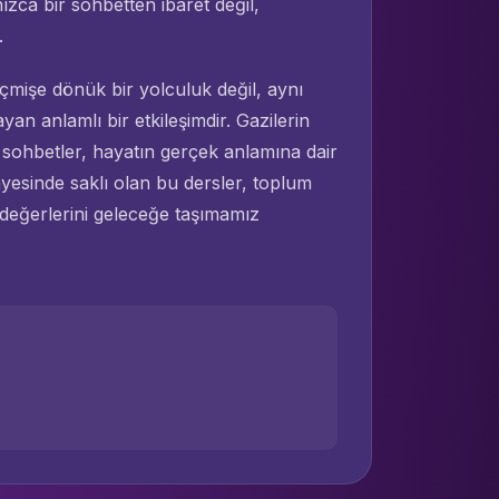
ızca bir sohbetten ibaret değil,
.
çmişe dönük bir yolculuk değil, aynı
n anlamlı bir etkileşimdir. Gazilerin
n sohbetler, hayatın gerçek anlamına dair
âyesinde saklı olan bu dersler, toplum
değerlerini geleceğe taşımamız