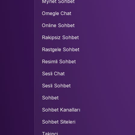
Mynet Sohbet
Omegle Chat
Online Sohbet
Rakipsiz Sohbet
Rastgele Sohbet
Resimli Sohbet
Sesli Chat
Sesli Sohbet
Sohbet
Sohbet Kanalları
Sohbet Siteleri
Takipçi