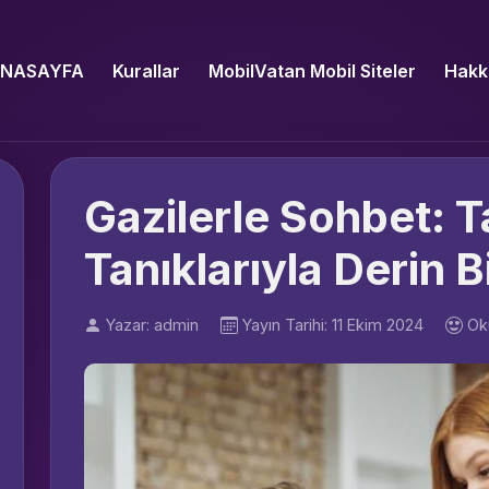
NASAYFA
Kurallar
MobilVatan Mobil Siteler
Hakk
Gazilerle Sohbet: T
Tanıklarıyla Derin 
Yazar: admin
Yayın Tarihi: 11 Ekim 2024
Ok