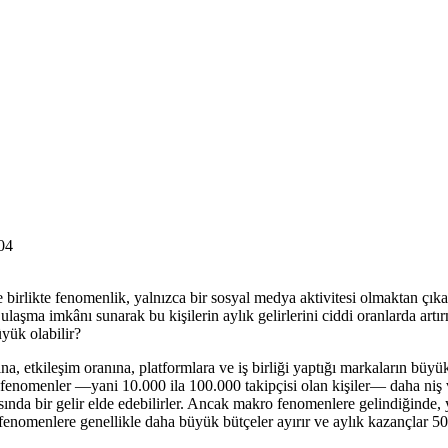
04
e birlikte fenomenlik, yalnızca bir sosyal medya aktivitesi olmaktan çıka
 ulaşma imkânı sunarak bu kişilerin aylık gelirlerini ciddi oranlarda artı
üyük olabilir?
ına, etkileşim oranına, platformlara ve iş birliği yaptığı markaların büy
 fenomenler —yani 10.000 ila 100.000 takipçisi olan kişiler— daha niş ve 
sında bir gelir elde edebilirler. Ancak makro fenomenlere gelindiğinde, 
 fenomenlere genellikle daha büyük bütçeler ayırır ve aylık kazançlar 