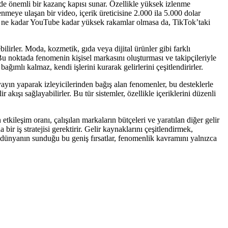
n de önemli bir kazanç kapısı sunar. Özellikle yüksek izlenme
meye ulaşan bir video, içerik üreticisine 2.000 ila 5.000 dolar
Her ne kadar YouTube kadar yüksek rakamlar olmasa da, TikTok’taki
bilirler. Moda, kozmetik, gıda veya dijital ürünler gibi farklı
. Bu noktada fenomenin kişisel markasını oluşturması ve takipçileriyle
ğımlı kalmaz, kendi işlerini kurarak gelirlerini çeşitlendirirler.
yayın yaparak izleyicilerinden bağış alan fenomenler, bu desteklerle
 akışı sağlayabilirler. Bu tür sistemler, özellikle içeriklerini düzenli
etkileşim oranı, çalışılan markaların bütçeleri ve yaratılan diğer gelir
ir iş stratejisi gerektirir. Gelir kaynaklarını çeşitlendirmek,
al dünyanın sunduğu bu geniş fırsatlar, fenomenlik kavramını yalnızca