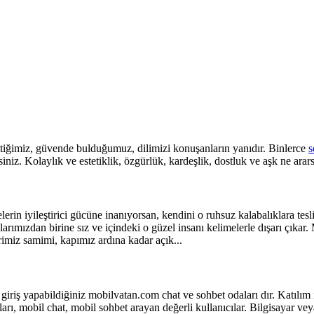
ttiğimiz, güvende bulduğumuz, dilimizi konuşanların yanıdır. Binlerce
s
iniz. Kolaylık ve estetiklik, özgürlük, kardeşlik, dostluk ve aşk ne arar
rin iyileştirici gücüne inanıyorsan, kendini o ruhsuz kalabalıklara tes
larımızdan birine sız ve içindeki o güzel insanı kelimelerle dışarı çık
imiz samimi, kapımız ardına kadar açık...
 giriş yapabildiğiniz mobilvatan.com chat ve sohbet odaları dır. Katılı
arı, mobil chat, mobil sohbet arayan değerli kullanıcılar. Bilgisayar v