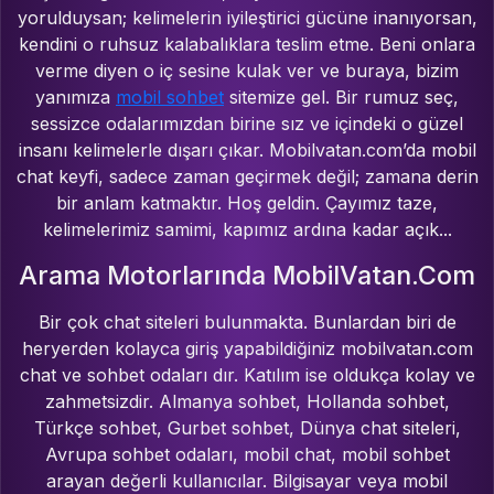
yorulduysan; kelimelerin iyileştirici gücüne inanıyorsan,
kendini o ruhsuz kalabalıklara teslim etme. Beni onlara
verme diyen o iç sesine kulak ver ve buraya, bizim
yanımıza
mobil sohbet
sitemize gel. Bir rumuz seç,
sessizce odalarımızdan birine sız ve içindeki o güzel
insanı kelimelerle dışarı çıkar. Mobilvatan.com’da mobil
chat keyfi, sadece zaman geçirmek değil; zamana derin
bir anlam katmaktır. Hoş geldin. Çayımız taze,
kelimelerimiz samimi, kapımız ardına kadar açık...
Arama Motorlarında MobilVatan.Com
Bir çok chat siteleri bulunmakta. Bunlardan biri de
heryerden kolayca giriş yapabildiğiniz mobilvatan.com
chat ve sohbet odaları dır. Katılım ise oldukça kolay ve
zahmetsizdir. Almanya sohbet, Hollanda sohbet,
Türkçe sohbet, Gurbet sohbet, Dünya chat siteleri,
Avrupa sohbet odaları, mobil chat, mobil sohbet
arayan değerli kullanıcılar. Bilgisayar veya mobil