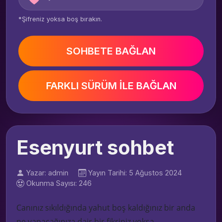
*Şifreniz yoksa boş bırakın.
SOHBETE BAĞLAN
FARKLI SÜRÜM İLE BAĞLAN
Esenyurt sohbet
Yazar: admin
Yayın Tarihi: 5 Ağustos 2024
Okunma Sayısı: 246
Canınız sıkıldığında yahut boş kaldığınız bir anda
ne yapacağınıza dair bir fikriniz yoksa