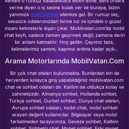
kendini o ruhsuz kalabalıklara teslim etme. Beni onlara
verme diyen o iç sesine kulak ver ve buraya, bizim
yanımıza
mobil sohbet
sitemize gel. Bir rumuz seç,
sessizce odalarımızdan birine sız ve içindeki o güzel
insanı kelimelerle dışarı çıkar. Mobilvatan.com’da mobil
chat keyfi, sadece zaman geçirmek değil; zamana derin
bir anlam katmaktır. Hoş geldin. Çayımız taze,
kelimelerimiz samimi, kapımız ardına kadar açık...
Arama Motorlarında MobilVatan.Com
Bir çok chat siteleri bulunmakta. Bunlardan biri de
heryerden kolayca giriş yapabildiğiniz mobilvatan.com
chat ve sohbet odaları dır. Katılım ise oldukça kolay ve
zahmetsizdir. Almanya sohbet, Hollanda sohbet,
Türkçe sohbet, Gurbet sohbet, Dünya chat siteleri,
Avrupa sohbet odaları, mobil chat, mobil sohbet
arayan değerli kullanıcılar. Bilgisayar veya mobil
farketmeden tarayıcınıza, Geveze sohbet, Kalbim
sohbet, Sohbetci chat, Mynet sohbet, Eski mynet