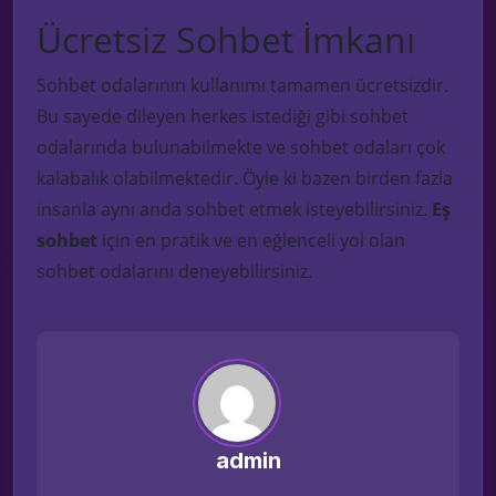
Ücretsiz Sohbet
İmkanı
Sohbet odalarının kullanımı tamamen ücretsizdir.
Bu sayede dileyen herkes istediği gibi sohbet
odalarında bulunabilmekte ve sohbet odaları çok
kalabalık olabilmektedir. Öyle ki bazen birden fazla
insanla aynı anda sohbet etmek isteyebilirsiniz.
Eş
sohbet
için en pratik ve en eğlenceli yol olan
sohbet odalarını deneyebilirsiniz.
admin