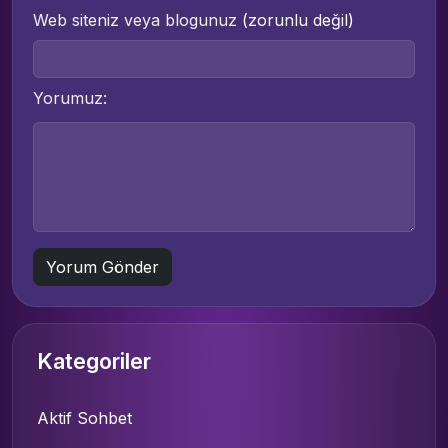
Web siteniz veya blogunuz
(zorunlu değil)
Yorumuz:
Kategoriler
Aktif Sohbet