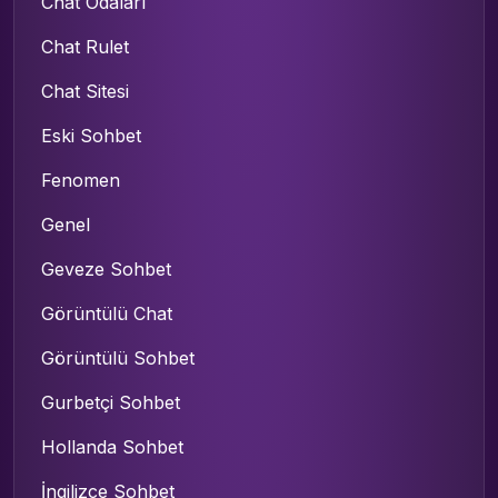
Chat Odaları
Chat Rulet
Chat Sitesi
Eski Sohbet
Fenomen
Genel
Geveze Sohbet
Görüntülü Chat
Görüntülü Sohbet
Gurbetçi Sohbet
Hollanda Sohbet
İngilizce Sohbet