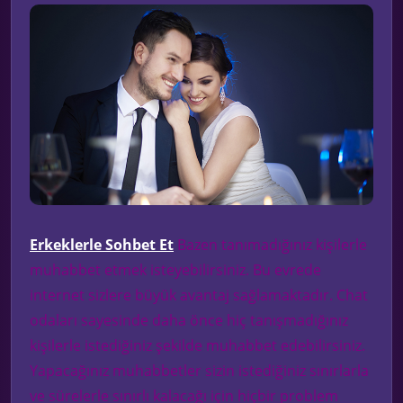
Erkeklerle Sohbet Et
Bazen tanımadığınız kişilerle
muhabbet etmek isteyebilirsiniz. Bu evrede
internet sizlere büyük avantaj sağlamaktadır. Chat
odaları sayesinde daha önce hiç tanışmadığınız
kişilerle istediğiniz şekilde muhabbet edebilirsiniz.
Yapacağınız muhabbetler sizin istediğiniz sınırlarla
ve sürelerle sınırlı kalacağı için hiçbir problem