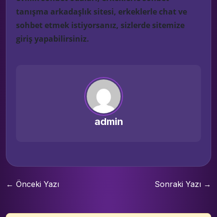
tanışma arkadaşlık sitesi, erkeklerle chat ve
sohbet etmek istiyorsanız, sizlerde sitemize
giriş yapabilirsiniz.
admin
← Önceki Yazı
Sonraki Yazı →