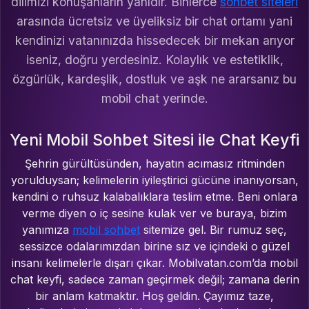
dilimizi konuşanların yanıdır. Binlerce
sohbet siteleri
arasında ücretsiz ve üyeliksiz bir chat ortamı yani
kendinizi vatanınızda hissedecek bir mekan arıyor
iseniz, doğru yerdesiniz. Kolaylık ve estetiklik,
özgürlük, kardeşlik, dostluk ve aşk ne ararsanız bu
mobil chat yerinde.
Yeni Mobil Sohbet Sitesi ile Chat Keyfi
Şehrin gürültüsünden, hayatın acımasız ritminden
yorulduysan; kelimelerin iyileştirici gücüne inanıyorsan,
kendini o ruhsuz kalabalıklara teslim etme. Beni onlara
verme diyen o iç sesine kulak ver ve buraya, bizim
yanımıza
mobil sohbet
sitemize gel. Bir rumuz seç,
sessizce odalarımızdan birine sız ve içindeki o güzel
insanı kelimelerle dışarı çıkar. Mobilvatan.com’da mobil
chat keyfi, sadece zaman geçirmek değil; zamana derin
bir anlam katmaktır. Hoş geldin. Çayımız taze,