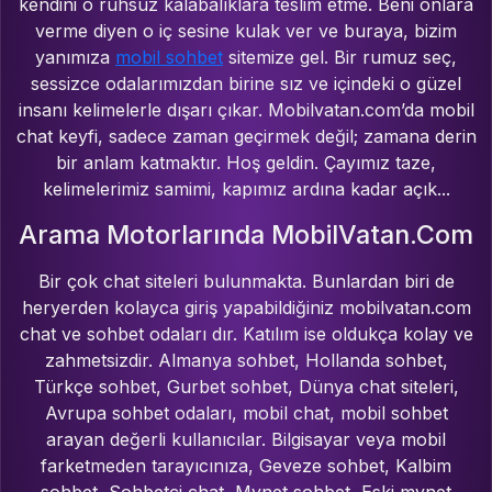
kendini o ruhsuz kalabalıklara teslim etme. Beni onlara
verme diyen o iç sesine kulak ver ve buraya, bizim
yanımıza
mobil sohbet
sitemize gel. Bir rumuz seç,
sessizce odalarımızdan birine sız ve içindeki o güzel
insanı kelimelerle dışarı çıkar. Mobilvatan.com’da mobil
chat keyfi, sadece zaman geçirmek değil; zamana derin
bir anlam katmaktır. Hoş geldin. Çayımız taze,
kelimelerimiz samimi, kapımız ardına kadar açık...
Arama Motorlarında MobilVatan.Com
Bir çok chat siteleri bulunmakta. Bunlardan biri de
heryerden kolayca giriş yapabildiğiniz mobilvatan.com
chat ve sohbet odaları dır. Katılım ise oldukça kolay ve
zahmetsizdir. Almanya sohbet, Hollanda sohbet,
Türkçe sohbet, Gurbet sohbet, Dünya chat siteleri,
Avrupa sohbet odaları, mobil chat, mobil sohbet
arayan değerli kullanıcılar. Bilgisayar veya mobil
farketmeden tarayıcınıza, Geveze sohbet, Kalbim
sohbet, Sohbetci chat, Mynet sohbet, Eski mynet