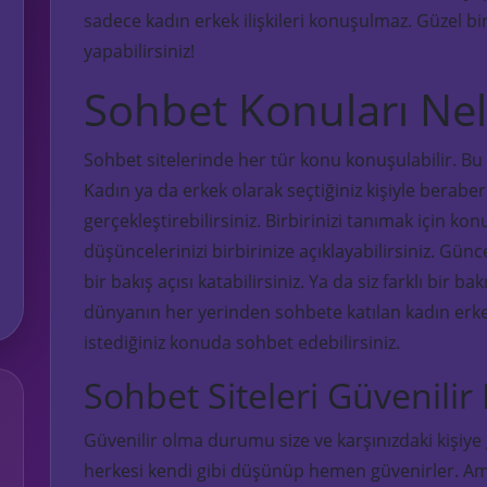
sadece
kadın erkek ilişkileri konuşulmaz.
Güzel bir
yapabilirsiniz!
Sohbet Konuları Nel
Sohbet sitelerinde
her tür konu konuşulabilir. Bu
Kadın ya
da erkek olarak seçtiğiniz kişiyle berabe
gerçekleştirebilirsiniz.
Birbirinizi tanımak için kon
düşüncelerinizi birbirinize açıklayabilirsiniz.
Günce
bir bakış açısı katabilirsiniz. Ya
da siz farklı bir bak
dünyanın her yerinden sohbete katılan kadın erke
istediğiniz konuda sohbet edebilirsiniz.
Sohbet Siteleri Güvenilir
Güvenilir olma durumu size ve karşınızdaki kişiy
e
herkesi kendi gibi düşünüp hemen güvenirler. Ama