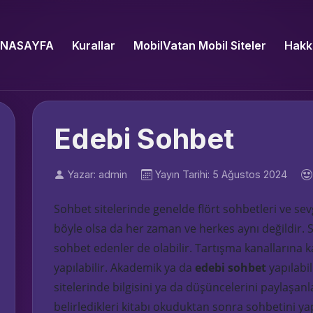
NASAYFA
Kurallar
MobilVatan Mobil Siteler
Hakk
Edebi Sohbet
Yazar: admin
Yayın Tarihi: 5 Ağustos 2024
Sohbet sitelerinde genelde
flört sohbetleri ve se
böyle olsa da
her zaman ve herkes aynı değildir.
sohbet edenler de olabilir. Tartışma kanallarına k
yapılabilir.
Akademik ya
da
edebi sohbet
yapılabil
sitelerinde bilgisini ya
da düşüncelerini paylaşanla
belirledikleri kitabı okuduktan sonra
sohbetini yap