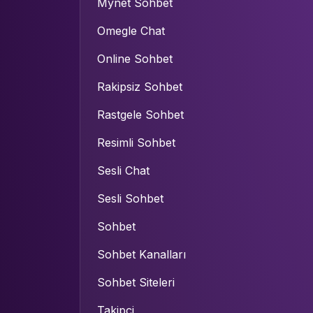
Mynet Sohbet
Omegle Chat
Online Sohbet
Rakipsiz Sohbet
Rastgele Sohbet
Resimli Sohbet
Sesli Chat
Sesli Sohbet
Sohbet
Sohbet Kanalları
Sohbet Siteleri
Takipçi