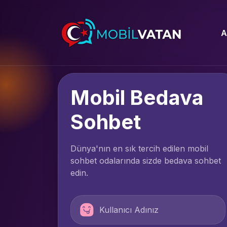
A
Mobil Bedava
Sohbet
Dünya'nın en sık tercih edilen mobil
sohbet odalarında sizde bedava sohbet
edin.