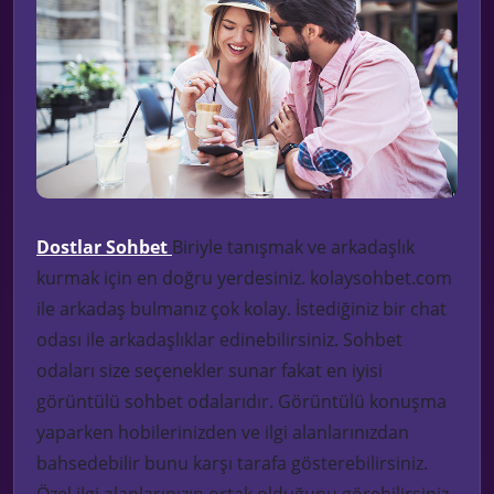
Dostlar Sohbet
Biriyle tanışmak ve arkadaşlık
kurmak için en doğru yerdesiniz. kolaysohbet.com
ile arkadaş bulmanız çok kolay. İstediğiniz bir chat
odası ile arkadaşlıklar edinebilirsiniz. Sohbet
odaları size seçenekler sunar fakat en iyisi
görüntülü sohbet odalarıdır. Görüntülü konuşma
yaparken hobilerinizden ve ilgi alanlarınızdan
bahsedebilir bunu karşı tarafa gösterebilirsiniz.
Özel ilgi alanlarınızın ortak olduğunu görebilirsiniz