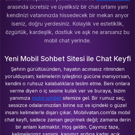
arasında ücretsiz ve üyeliksiz bir chat ortamı yani
kendinizi vatanınızda hissedecek bir mekan arıyor
iseniz, doğru yerdesiniz. Kolaylık ve estetiklik,
özgürlük, kardeşlik, dostluk ve aşk ne ararsanız bu
mobil chat yerinde.
Yeni Mobil Sohbet Sitesi ile Chat Keyfi
Şehrin gürültüsünden, hayatın acımasız ritminden
yorulduysan; kelimelerin iyileştirici gücüne inanıyorsan,
kendini o ruhsuz kalabalıklara teslim etme. Beni onlara
verme diyen o iç sesine kulak ver ve buraya, bizim
yanımıza
mobil sohbet
sitemize gel. Bir rumuz seç,
sessizce odalarımızdan birine sız ve içindeki o güzel
insanı kelimelerle dışarı çıkar. Mobilvatan.com’da mobil
chat keyfi, sadece zaman geçirmek değil; zamana derin
bir anlam katmaktır. Hoş geldin. Çayımız taze,
kelimelerimiz samimi, kapımız ardına kadar açık...