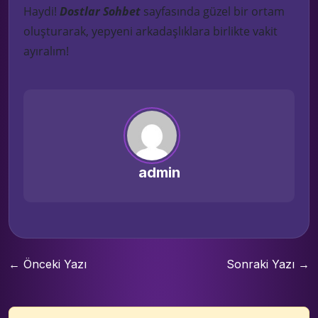
Haydi!
Dostlar Sohbet
sayfasında güzel bir ortam
oluşturarak, yepyeni arkadaşlıklara birlikte vakit
ayıralım!
admin
← Önceki Yazı
Sonraki Yazı →