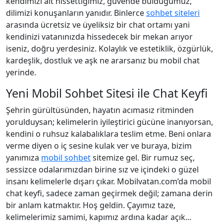
kendimizi ait hissettiğimiz, güvende bulduğumuz,
dilimizi konuşanların yanıdır. Binlerce
sohbet siteleri
arasında ücretsiz ve üyeliksiz bir chat ortamı yani
kendinizi vatanınızda hissedecek bir mekan arıyor
iseniz, doğru yerdesiniz. Kolaylık ve estetiklik, özgürlük,
kardeşlik, dostluk ve aşk ne ararsanız bu mobil chat
yerinde.
Yeni Mobil Sohbet Sitesi ile Chat Keyfi
Şehrin gürültüsünden, hayatın acımasız ritminden
yorulduysan; kelimelerin iyileştirici gücüne inanıyorsan,
kendini o ruhsuz kalabalıklara teslim etme. Beni onlara
verme diyen o iç sesine kulak ver ve buraya, bizim
yanımıza
mobil sohbet
sitemize gel. Bir rumuz seç,
sessizce odalarımızdan birine sız ve içindeki o güzel
insanı kelimelerle dışarı çıkar. Mobilvatan.com’da mobil
chat keyfi, sadece zaman geçirmek değil; zamana derin
bir anlam katmaktır. Hoş geldin. Çayımız taze,
kelimelerimiz samimi, kapımız ardına kadar açık...