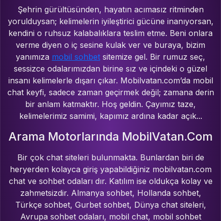
Şehrin gürültüsünden, hayatın acımasız ritminden
yorulduysan; kelimelerin iyileştirici gücüne inanıyorsan,
kendini o ruhsuz kalabalıklara teslim etme. Beni onlara
verme diyen o iç sesine kulak ver ve buraya, bizim
yanımıza
mobil sohbet
sitemize gel. Bir rumuz seç,
sessizce odalarımızdan birine sız ve içindeki o güzel
insanı kelimelerle dışarı çıkar. Mobilvatan.com’da mobil
chat keyfi, sadece zaman geçirmek değil; zamana derin
bir anlam katmaktır. Hoş geldin. Çayımız taze,
kelimelerimiz samimi, kapımız ardına kadar açık...
Arama Motorlarında MobilVatan.Com
Bir çok chat siteleri bulunmakta. Bunlardan biri de
heryerden kolayca giriş yapabildiğiniz mobilvatan.com
chat ve sohbet odaları dır. Katılım ise oldukça kolay ve
zahmetsizdir. Almanya sohbet, Hollanda sohbet,
Türkçe sohbet, Gurbet sohbet, Dünya chat siteleri,
Avrupa sohbet odaları, mobil chat, mobil sohbet