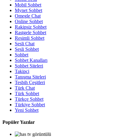
Mobil Sohbet
Mynet Sohbet
Omegle Chat
Online Sohbet
Rakipsiz Sohbet
Rastgele Sohbet
Resimli Sohbet
Sesli Chat
Sesli Sohbet
Sohbet
Sohbet Kanalları
Sohbet Siteleri
Takipçi
Tanışma Siteleri
Tesbih Çeşitleri
Türk Chat
Türk Sohbet
Türkçe Sohbet
Türkiye Sohbet
Yeni Sohbet
Popüler Yazılar