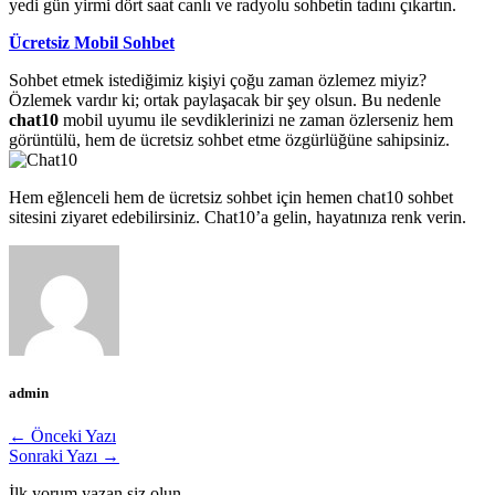
yedi gün yirmi dört saat canlı ve radyolu sohbetin tadını çıkartın.
Ücretsiz Mobil Sohbet
Sohbet etmek istediğimiz kişiyi çoğu zaman özlemez miyiz?
Özlemek vardır ki; ortak paylaşacak bir şey olsun. Bu nedenle
chat10
mobil uyumu ile sevdiklerinizi ne zaman özlerseniz hem
görüntülü, hem de ücretsiz sohbet etme özgürlüğüne sahipsiniz.
Hem eğlenceli hem de ücretsiz sohbet için hemen chat10 sohbet
sitesini ziyaret edebilirsiniz. Chat10’a gelin, hayatınıza renk verin.
admin
← Önceki Yazı
Sonraki Yazı →
İlk yorum yazan siz olun.