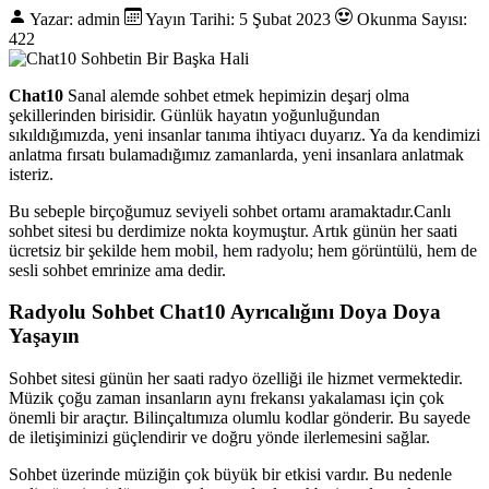
Yazar: admin
Yayın Tarihi: 5 Şubat 2023
Okunma Sayısı:
422
Chat10
Sanal alemde sohbet etmek hepimizin deşarj olma
şekillerinden birisidir. Günlük hayatın yoğunluğundan
sıkıldığımızda, yeni insanlar tanıma ihtiyacı duyarız. Ya da kendimizi
anlatma fırsatı bulamadığımız zamanlarda, yeni insanlara anlatmak
isteriz.
Bu sebeple birçoğumuz seviyeli sohbet ortamı aramaktadır.Canlı
sohbet sitesi bu derdimize nokta koymuştur. Artık günün her saati
ücretsiz bir şekilde hem mobil
,
hem radyolu; hem görüntülü, hem de
sesli sohbet emrinize ama dedir.
Radyolu Sohbet Chat10 Ayrıcalığını Doya Doya
Yaşayın
Sohbet sitesi günün her saati radyo özelliği ile hizmet vermektedir.
Müzik çoğu zaman insanların aynı frekansı yakalaması için çok
önemli bir araçtır. Bilinçaltımıza olumlu kodlar gönderir. Bu sayede
de iletişiminizi güçlendirir ve doğru yönde ilerlemesini sağlar.
Sohbet üzerinde müziğin çok büyük bir etkisi vardır. Bu nedenle