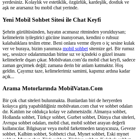
yerdesiniz. Kolaylık ve estetiklik, özgürlük, kardeşlik, dostluk ve
aşk ne ararsanız bu mobil chat yerinde.
Yeni Mobil Sohbet Sitesi ile Chat Keyfi
Şehrin gürültüsünden, hayatın acımasız ritminden yorulduysan;
kelimelerin iyileştirici gücüne inanıyorsan, kendini o ruhsuz
kalabalıklara teslim etme. Beni onlara verme diyen o iç sesine kulak
ver ve buraya, bizim yanımıza
mobil sohbet
sitemize gel. Bir rumuz
seç, sessizce odalarımızdan birine sız ve içindeki o güzel insanı
kelimelerle dışarı çıkar. Mobilvatan.com’da mobil chat keyfi, sadece
zaman geçirmek değil; zamana derin bir anlam katmaktır. Hoş
geldin. Çayımız taze, kelimelerimiz samimi, kapımız ardına kadar
açık...
Arama Motorlarında MobilVatan.Com
Bir çok chat siteleri bulunmakta. Bunlardan biri de heryerden
kolayca giriş yapabildiğiniz mobilvatan.com chat ve sohbet odaları
dır. Katılım ise oldukça kolay ve zahmetsizdir. Almanya sohbet,
Hollanda sohbet, Türkçe sohbet, Gurbet sohbet, Dünya chat siteleri,
Avrupa sohbet odaları, mobil chat, mobil sohbet arayan değerli
kullanıcılar. Bilgisayar veya mobil farketmeden tarayıcınıza, Geveze
sohbet, Kalbim sohbet, Sohbetci chat, Mynet sohbet, Eski mynet