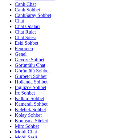
Canlı Chat
Canlı Sohbet
CanlıSaray Sohbet
Chat
Chat Odaları
Chat Rulet
Chat Sitesi
Eski Sohbet
Fenomen
Genel
Geveze Sohbet
Görüntülü Chat
Görüntülü Sohbet
Gurbetçi Sohbet
Hollanda Sohbet
İngilizce Sohbet
İrc Sohbet
Kalbim Sohbet
Kameralı Sohbet
Kelebek Sohbet
Kolay Sohbet
Konuşma Siteleri
Mirc Sohbet
Mobil Chat
Mobil Sesli